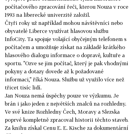
počítačového zpracování řeči, kterou Nouza v roce
1993 na liberecké univerzitě založil.
Čtyři roky už například mohou návštěvníci nebo
obyvatelé Liberce využívat hlasovou službu
InfoCity. Ta spojuje volající obyčejným telefonem s
počítačem a umožňuje získat na základě krátkého
hlasového dialogu informace o dopravě, kultuře a
sportu. "Ozve se jim počítač, který je pak vhodnými
pokyny a dotazy dovede až k požadované
informaci," říká Nouza. Službu už využilo více než
třicet tisíc lidí.
Jan Nouza nemá úspěchy pouze ve výzkumu. Je
brán i jako jeden z největších znalců na rozhledny.
Ve své knize Rozhledny Čech, Moravy a Slezska
poprvé kompletně zpracoval historii těchto staveb.
Za knihu získal Cenu E. E. Kische za dokumentární