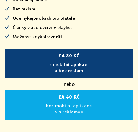
Bez reklam
Odemykejte obsah pro přátele
Články v audioverzi + playlist
Možnost kdykoliv zrušit
ZA 80 KČ
s mobilní aplikací
a bez reklam
nebo
ZA 40 KČ
bez mobilní aplikace
a s reklamou