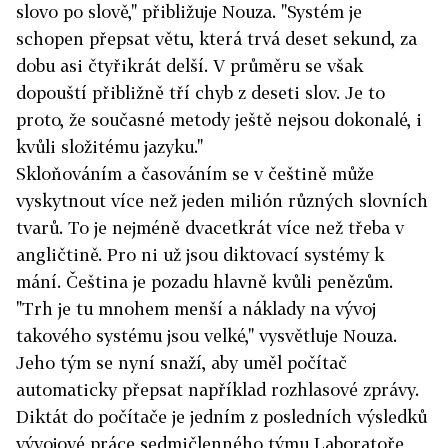
slovo po slově," přibližuje Nouza. "Systém je
schopen přepsat větu, která trvá deset sekund, za
dobu asi čtyřikrát delší. V průměru se však
dopouští přibližně tří chyb z deseti slov. Je to
proto, že současné metody ještě nejsou dokonalé, i
kvůli složitému jazyku."
Skloňováním a časováním se v češtině může
vyskytnout více než jeden milión různých slovních
tvarů. To je nejméně dvacetkrát více než třeba v
angličtině. Pro ni už jsou diktovací systémy k
mání. Čeština je pozadu hlavně kvůli penězům.
"Trh je tu mnohem menší a náklady na vývoj
takového systému jsou velké," vysvětluje Nouza.
Jeho tým se nyní snaží, aby uměl počítač
automaticky přepsat například rozhlasové zprávy.
Diktát do počítače je jedním z posledních výsledků
vývojové práce sedmičlenného týmu Laboratoře