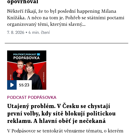
opovrhoval
Někteří říkají, že to byl poslední happening Milana
Knížáka. A něco na tom je. Pohřeb se státními poctami
organizovaný těmi, kterými slavný...
7. 8. 2026 ▪ 4 min. čtení
55:23
PODCAST PODPÁSOVKA
Utajený problém. V Česku se chystají
první volby, kdy sítě blokují politickou
reklamu. A hlavní oběť je nečekaná
V Podpásovce se tentokrát věnujeme tématu, o kterém