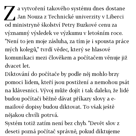
Z
a vytvoření takového systému dnes dostane
Jan Nouza z Technické univerzity v Liberci
od ministryně školství Petry Buzkové cenu za
významný výsledek ve výzkumu v letošním roce.
"Není to jen moje zásluha, za tím je i spousta práce
mých kolegů," tvrdí vědec, který se hlasové
komunikaci mezi člověkem a počítačem věnuje již
dvacet let.
Diktování do počítače by podle něj mohlo brzy
pomoci lidem, kteří jsou postižení a nemohou psát
na klávesnici. Vývoj může dojít i tak daleko, že lidé
budou počítači běžně dávat příkazy slovy a e-
mailové dopisy budou diktovat. To však ještě
nějakou chvíli potrvá.
Systém totiž zatím není bez chyb. "Devět slov z
deseti pozná počítač správně, pokud diktujeme