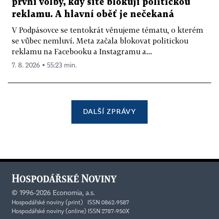
první volby, kdy sítě blokují politickou
reklamu. A hlavní oběť je nečekaná
V Podpásovce se tentokrát věnujeme tématu, o kterém
se vůbec nemluví. Meta začala blokovat politickou
reklamu na Facebooku a Instagramu a...
7. 8. 2026 ▪ 55:23 min.
DALŠÍ ZPRÁVY
©
1996-2026
Economia, a.s.
Hospodářské noviny (print) ISSN 0862-9587
Hospodářské noviny (online) ISSN 2787-950X