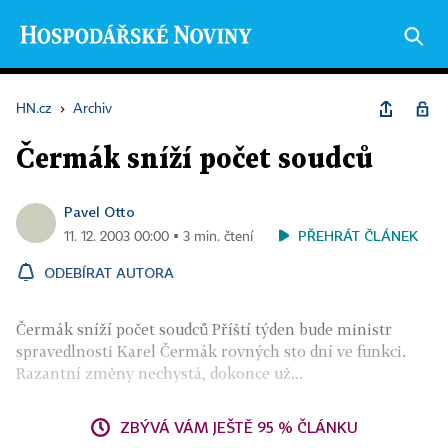
HN.cz
›
Archiv
Čermák sníží počet soudců
Pavel Otto
PŘEHRÁT ČLÁNEK
11. 12. 2003 00:00 ▪ 3 min. čtení
ODEBÍRAT AUTORA
Čermák sníží počet soudců Příští týden bude ministr
spravedlnosti Karel Čermák rovných sto dní ve funkci.
Razantní změny nechystá, dokonce už...
ZBÝVÁ VÁM JEŠTĚ 95 % ČLÁNKU