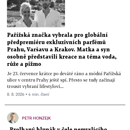
Pařížská značka vybrala pro globální
předpremiéru exkluzivních parfémů
Prahu, Varšavu a Krakov. Matka a syn
osobně představili kreace na téma voda,
růže a pižmo
Je 23. července krátce po deváté ráno a módní Pařížská
ulice v centru Prahy ještě spí. Přesto se tudy začínají
trousit vybraní lifestyloví...
8. 8. 2026 ▪ 4 min. čtení
PETR HONZEJK
„Prolhaný hlupák v čele nemyslícího