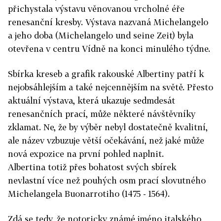
přichystala výstavu věnovanou vrcholné éře
renesanční kresby. Výstava nazvaná Michelangelo
a jeho doba (Michelangelo und seine Zeit) byla
otevřena v centru Vídně na konci minulého týdne.
Sbírka kreseb a grafik rakouské Albertiny patří k
nejobsáhlejším a také nejcennějším na světě. Přesto
aktuální výstava, která ukazuje sedmdesát
renesančních prací, může některé návštěvníky
zklamat. Ne, že by výběr nebyl dostatečně kvalitní,
ale název vzbuzuje větší očekávání, než jaké může
nová expozice na první pohled naplnit.
Albertina totiž přes bohatost svých sbírek
nevlastní více než pouhých osm prací slovutného
Michelangela Buonarrotiho (1475 - 1564).
Zdá se tedy, že notoricky známé jméno italského