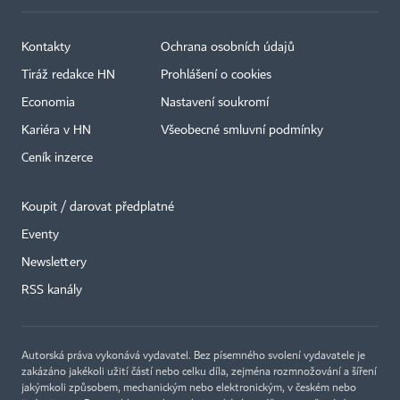
Kontakty
Ochrana osobních údajů
Tiráž redakce HN
Prohlášení o cookies
Economia
Nastavení soukromí
Kariéra v HN
Všeobecné smluvní podmínky
Ceník inzerce
Koupit / darovat předplatné
Eventy
Newslettery
RSS kanály
Autorská práva vykonává vydavatel. Bez písemného svolení vydavatele je
zakázáno jakékoli užití částí nebo celku díla, zejména rozmnožování a šíření
jakýmkoli způsobem, mechanickým nebo elektronickým, v českém nebo