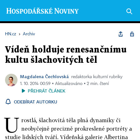
HN.cz
›
Archiv
Vídeň holduje renesančnímu
kultu šlachovitých těl
Magdalena Čechlovská
redaktorka kulturní rubriky
1. 10. 2014 00:59 ▪ Aktualizováno ▪ 2 min. čtení
PŘEHRÁT ČLÁNEK
ODEBÍRAT AUTORKU
U
rostlá, šlachovitá těla plná dynamiky či
neobyčejně precizně prokreslené portréty a
studie lidských tváří. Vídeňská galerie Albertina