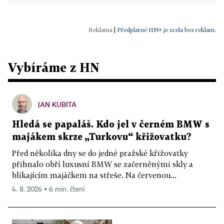
|
Předplatné HN+ je zcela bez reklam.
Vybíráme z HN
JAN KUBITA
Hledá se papaláš. Kdo jel v černém BMW s
majákem skrze „Turkovu“ křižovatku?
Před několika dny se do jedné pražské křižovatky
přihnalo obří luxusní BMW se začerněnými skly a
blikajícím majáčkem na střeše. Na červenou...
4. 8. 2026 ▪ 6 min. čtení