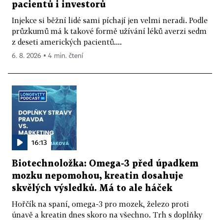
pacientů i investorů
Injekce si běžní lidé sami píchají jen velmi neradi. Podle
průzkumů má k takové formě užívání léků averzi sedm
z deseti amerických pacientů....
6. 8. 2026 ▪ 4 min. čtení
16:13
Biotechnoložka: Omega-3 před úpadkem
mozku nepomohou, kreatin dosahuje
skvělých výsledků. Má to ale háček
Hořčík na spaní, omega-3 pro mozek, železo proti
únavě a kreatin dnes skoro na všechno. Trh s doplňky