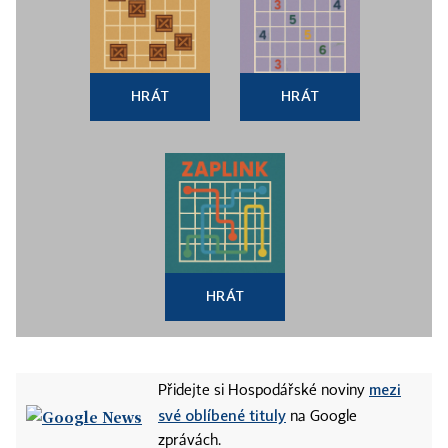
HRÁT
HRÁT
HRÁT
mezi
Přidejte si Hospodářské noviny
své oblíbené tituly
na Google
zprávách.