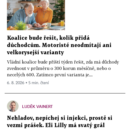
Koalice bude řešit, kolik přidá
důchodcům. Motoristé neodmítají ani
velkorysejší varianty
Vládní koalice bude příští týden řešit, zda má důchody
zvednout v průměru o 300 korun měsíčně, nebo o
necelých 600. Zatímco první varianta je...
6. 8. 2026 ▪ 5 min. čtení
LUDĚK VAINERT
Nehladov, nepíchej si injekci, prostě si
vezmi prášek. Eli Lilly má svatý grál