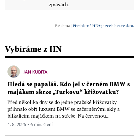
zprávách.
|
Předplatné HN+ je zcela bez reklam.
Vybíráme z HN
JAN KUBITA
Hledá se papaláš. Kdo jel v černém BMW s
majákem skrze „Turkovu“ křižovatku?
Před několika dny se do jedné pražské křižovatky
přihnalo obří luxusní BMW se začerněnými skly a
blikajícím majáčkem na střeše. Na červenou...
4. 8. 2026 ▪ 6 min. čtení