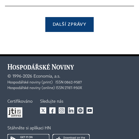
DALŠÍ ZPRÁVY
©
1996-2026
Economia, a.s.
Hospodářské noviny (print) ISSN 0862-9587
Hospodářské noviny (online) ISSN 2787-950X
Certifikováno
Sledujte nás
Stáhněte si aplikaci HN