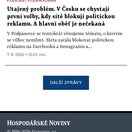
PODCAST PODPÁSOVKA
Utajený problém. V Česku se chystají
první volby, kdy sítě blokují politickou
reklamu. A hlavní oběť je nečekaná
V Podpásovce se tentokrát věnujeme tématu, o kterém
se vůbec nemluví. Meta začala blokovat politickou
reklamu na Facebooku a Instagramu a...
7. 8. 2026 ▪ 55:23 min.
DALŠÍ ZPRÁVY
©
1996-2026
Economia, a.s.