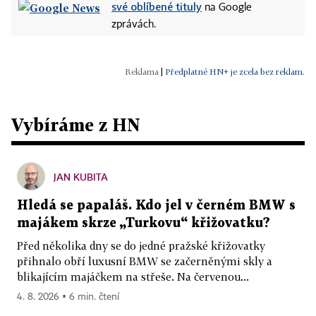
své oblíbené tituly
na Google
zprávách.
|
Předplatné HN+ je zcela bez reklam.
Vybíráme z HN
JAN KUBITA
Hledá se papaláš. Kdo jel v černém BMW s
majákem skrze „Turkovu“ křižovatku?
Před několika dny se do jedné pražské křižovatky
přihnalo obří luxusní BMW se začerněnými skly a
blikajícím majáčkem na střeše. Na červenou...
4. 8. 2026 ▪ 6 min. čtení