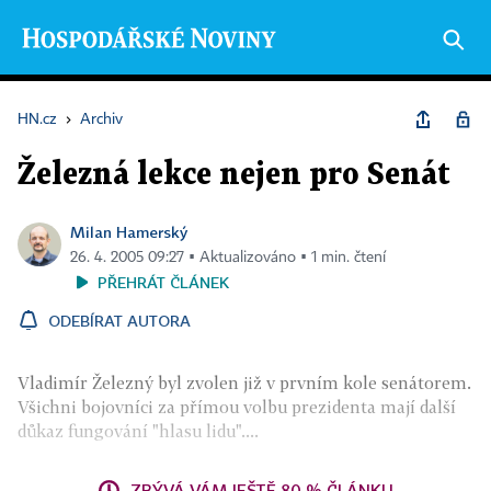
HN.cz
›
Archiv
Železná lekce nejen pro Senát
Milan Hamerský
26. 4. 2005 09:27 ▪ Aktualizováno ▪ 1 min. čtení
PŘEHRÁT ČLÁNEK
ODEBÍRAT AUTORA
Vladimír Železný byl zvolen již v prvním kole senátorem.
Všichni bojovníci za přímou volbu prezidenta mají další
důkaz fungování "hlasu lidu"....
ZBÝVÁ VÁM JEŠTĚ 80 % ČLÁNKU