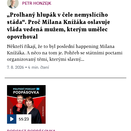
PETR HONZEJK
„Prolhaný hlupák v čele nemyslícího
stáda“. Proč Milana Knížáka oslavuje
vláda vedená mužem, kterým umělec
opovrhoval
Někteří říkají, že to byl poslední happening Milana
Knížáka. A něco na tom je. Pohřeb se státními poctami
organizovaný těmi, kterými slavný...
7. 8. 2026 ▪ 4 min. čtení
55:23