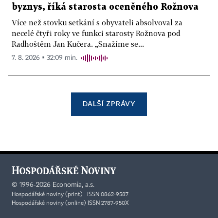
byznys, říká starosta oceněného Rožnova
Více než stovku setkání s obyvateli absolvoval za
necelé čtyři roky ve funkci starosty Rožnova pod
Radhoštěm Jan Kučera. „Snažíme se...
7. 8. 2026 ▪ 32:09 min.
DALŠÍ ZPRÁVY
©
1996-2026
Economia, a.s.
Hospodářské noviny (print) ISSN 0862-9587
Hospodářské noviny (online) ISSN 2787-950X