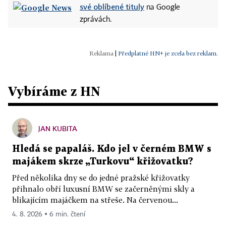
své oblíbené tituly
na Google
zprávách.
|
Předplatné HN+ je zcela bez reklam.
Vybíráme z HN
JAN KUBITA
Hledá se papaláš. Kdo jel v černém BMW s
majákem skrze „Turkovu“ křižovatku?
Před několika dny se do jedné pražské křižovatky
přihnalo obří luxusní BMW se začerněnými skly a
blikajícím majáčkem na střeše. Na červenou...
4. 8. 2026 ▪ 6 min. čtení