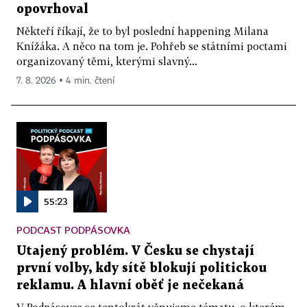
opovrhoval
Někteří říkají, že to byl poslední happening Milana
Knížáka. A něco na tom je. Pohřeb se státními poctami
organizovaný těmi, kterými slavný...
7. 8. 2026 ▪ 4 min. čtení
55:23
PODCAST PODPÁSOVKA
Utajený problém. V Česku se chystají
první volby, kdy sítě blokují politickou
reklamu. A hlavní oběť je nečekaná
V Podpásovce se tentokrát věnujeme tématu, o kterém