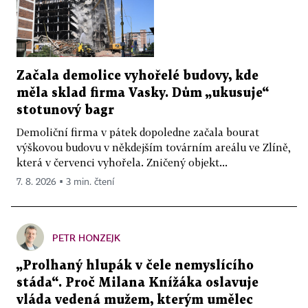
Začala demolice vyhořelé budovy, kde
měla sklad firma Vasky. Dům „ukusuje“
stotunový bagr
Demoliční firma v pátek dopoledne začala bourat
výškovou budovu v někdejším továrním areálu ve Zlíně,
která v červenci vyhořela. Zničený objekt...
7. 8. 2026 ▪ 3 min. čtení
PETR HONZEJK
„Prolhaný hlupák v čele nemyslícího
stáda“. Proč Milana Knížáka oslavuje
vláda vedená mužem, kterým umělec