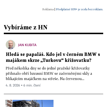
|
Předplatné HN+ je zcela bez reklam.
Vybíráme z HN
JAN KUBITA
Hledá se papaláš. Kdo jel v černém BMW s
majákem skrze „Turkovu“ křižovatku?
Před několika dny se do jedné pražské křižovatky
přihnalo obří luxusní BMW se začerněnými skly a
blikajícím majáčkem na střeše. Na červenou...
4. 8. 2026 ▪ 6 min. čtení