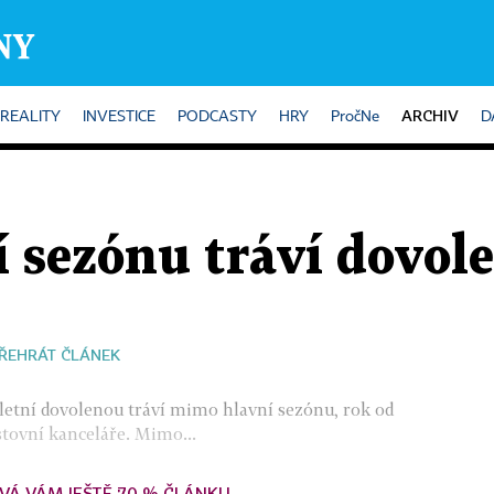
ARCHIV
REALITY
INVESTICE
PODCASTY
HRY
PročNe
D
sezónu tráví dovole
ŘEHRÁT ČLÁNEK
u letní dovolenou tráví mimo hlavní sezónu, rok od
stovní kanceláře. Mimo...
VÁ VÁM JEŠTĚ 70 % ČLÁNKU