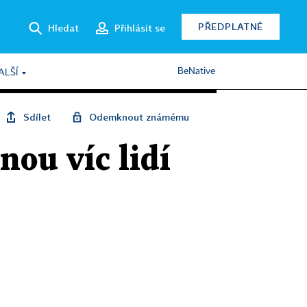
PŘEDPLATNÉ
Hledat
Přihlásit se
BeNative
ALŠÍ
Sdílet
Odemknout známému
nou víc lidí