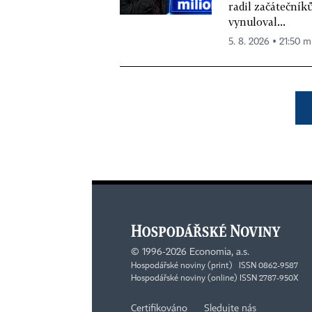
radil začátečníků
vynuloval...
5. 8. 2026 ▪ 21:50 m
©
1996-2026
Economia, a.s.
Hospodářské noviny (print) ISSN 0862-9587
Hospodářské noviny (online) ISSN 2787-950X
Certifikováno
Sledujte nás