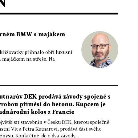
N
 černém BMW s majákem
 křižovatky přihnalo obří luxusní
m majáčkem na střeše. Na
utnarův DEK prodává závody spojené s
ýrobou příměsí do betonu. Kupcem je
adnárodní kolos z Francie
jvětší síť stavebnin v Česku DEK, kterou společně
astní Vít a Petra Kutnarovi, prodává část svého
znysu. Konkrétně jde o dva závody...