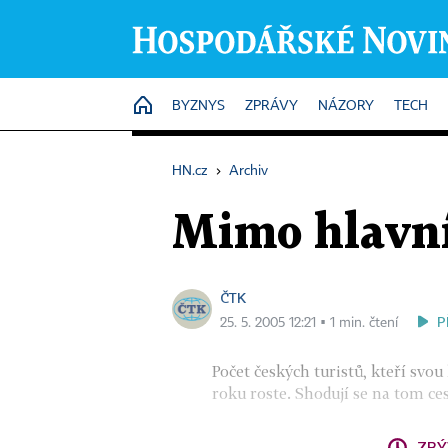
HOME
BYZNYS
ZPRÁVY
NÁZORY
TECH
HN.cz
›
Archiv
Mimo hlavní 
ČTK
P
25. 5. 2005 12:21 ▪ 1 min. čtení
Počet českých turistů, kteří svo
roku roste. Shodují se na tom ce
ZBÝ