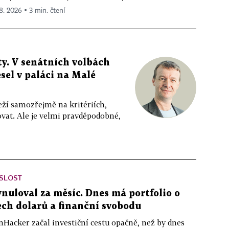
 8. 2026 ▪ 3 min. čtení
y. V senátních volbách
sel v paláci na Malé
eží samozřejmě na kritériích,
vat. Ale je velmi pravděpodobné,
ISLOST
ynuloval za měsíc. Dnes má portfolio o
ch dolarů a finanční svobodu
nHacker začal investiční cestu opačně, než by dnes