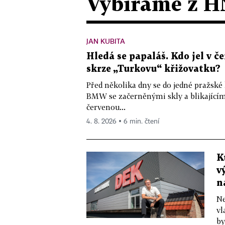
Vybíráme z H
JAN KUBITA
Hledá se papaláš. Kdo jel v
skrze „Turkovu“ křižovatku?
Před několika dny se do jedné pražské
BMW se začerněnými skly a blikající
červenou...
4. 8. 2026 ▪ 6 min. čtení
K
v
n
Ne
vl
by