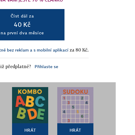
Číst dál za
40 Kč
na první dva měsíce
za 80 Kč.
tné bez reklam a s mobilní aplikací
iž předplatné?
Přihlaste se
HRÁT
HRÁT