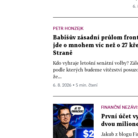
6.
PETR HONZEJK
Babišův zásadní průlom front
jde o mnohem víc než o 27 kře
Straně
Kdo vyhraje letošní senátní volby? Zál
podle kterých budeme vítězství posuzo
že...
6. 8. 2026 ▪ 5 min. čtení
FINANČNÍ NEZÁV
První účet v
dvou milione
Jakub z blogu Fi