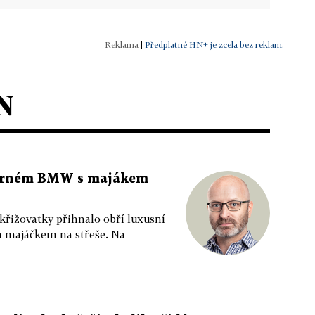
|
Předplatné HN+ je zcela bez reklam.
N
 černém BMW s majákem
 křižovatky přihnalo obří luxusní
m majáčkem na střeše. Na