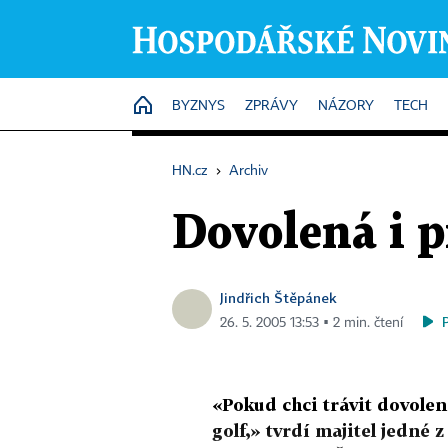
HOME
BYZNYS
ZPRÁVY
NÁZORY
TECH
HN.cz
›
Archiv
Dovolená i p
Jindřich Štěpánek
26. 5. 2005 13:53 ▪ 2 min. čtení
«Pokud chci trávit dovole
golf,» tvrdí majitel jedné 