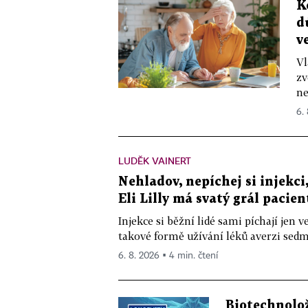
K
d
v
Vl
zv
ne
6.
LUDĚK VAINERT
Nehladov, nepíchej si injekci,
Eli Lilly má svatý grál pacien
Injekce si běžní lidé sami píchají jen
takové formě užívání léků averzi sedm 
6. 8. 2026 ▪ 4 min. čtení
Biotechnolo