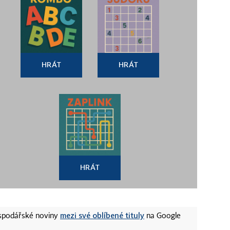
HRÁT
HRÁT
HRÁT
mezi své oblíbené tituly
ospodářské noviny
na Google