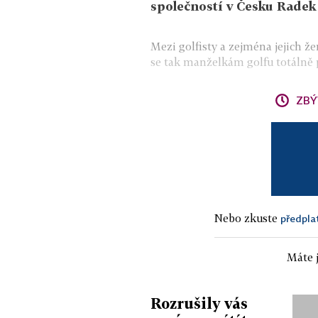
společností v Česku Radek
Mezi golfisty a zejména jejich 
se tak manželkám golfu totálně 
ZBÝ
Nebo zkuste
předpla
Máte j
Rozrušily vás