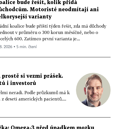
oalice bude řešit, kolik přidá
ůchodcům. Motoristé neodmítají ani
elkorysejší varianty
ádní koalice bude příští týden řešit, zda má důchody
ednout v průměru o 300 korun měsíčně, nebo o
celých 600. Zatímco první varianta je...
 8. 2026 ▪ 5 min. čtení
 prostě si vezmi prášek.
tů i investorů
 velmi neradi. Podle průzkumů má k
z deseti amerických pacientů....
žka: Omega-3 před úpadkem mozku