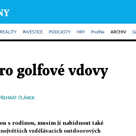
ARCHIV
REALITY
INVESTICE
PODCASTY
HRY
PročNe
D
ro golfové vdovy
PŘEHRÁT ČLÁNEK
nou s rodinou, musím jí nabídnout také
z největších vzdělávacích outdoorových