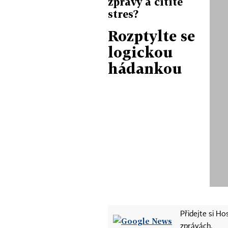
zprávy a cítíte
stres?
Rozptylte se
logickou
hádankou
Přidejte si H
zprávách.