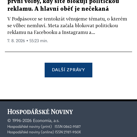
první volby, kdy sítě blokují politickou
reklamu. A hlavní oběť je nečekaná
V Podpásovce se tentokrát věnujeme tématu, o kterém
se vůbec nemluví. Meta začala blokovat politickou
reklamu na Facebooku a Instagramu a...
7. 8. 2026 ▪ 55:23 min.
DALŠÍ ZPRÁVY
©
1996-2026
Economia, a.s.
Hospodářské noviny (print) ISSN 0862-9587
Hospodářské noviny (online) ISSN 2787-950X