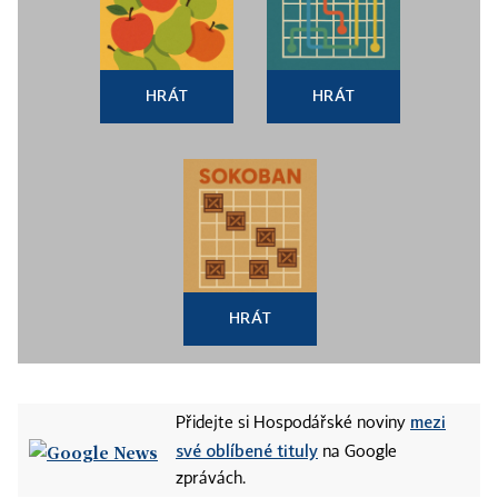
HRÁT
HRÁT
HRÁT
mezi
Přidejte si Hospodářské noviny
své oblíbené tituly
na Google
zprávách.