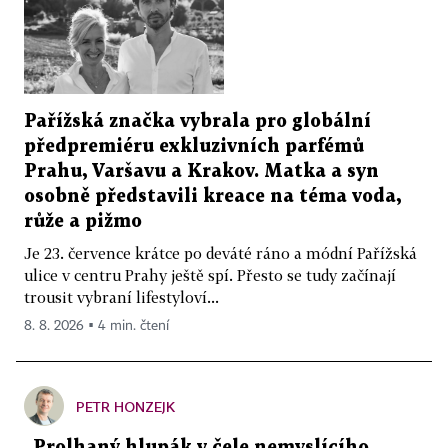
Pařížská značka vybrala pro globální
předpremiéru exkluzivních parfémů
Prahu, Varšavu a Krakov. Matka a syn
osobně představili kreace na téma voda,
růže a pižmo
Je 23. července krátce po deváté ráno a módní Pařížská
ulice v centru Prahy ještě spí. Přesto se tudy začínají
trousit vybraní lifestyloví...
8. 8. 2026 ▪ 4 min. čtení
PETR HONZEJK
„Prolhaný hlupák v čele nemyslícího