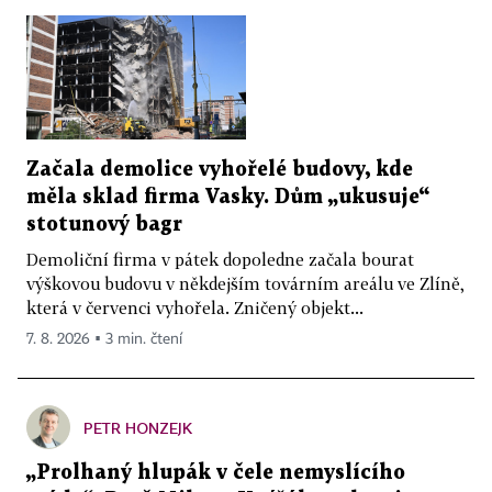
Začala demolice vyhořelé budovy, kde
měla sklad firma Vasky. Dům „ukusuje“
stotunový bagr
Demoliční firma v pátek dopoledne začala bourat
výškovou budovu v někdejším továrním areálu ve Zlíně,
která v červenci vyhořela. Zničený objekt...
7. 8. 2026 ▪ 3 min. čtení
PETR HONZEJK
„Prolhaný hlupák v čele nemyslícího