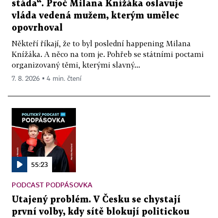
stáda“. Proč Milana Knížáka oslavuje
vláda vedená mužem, kterým umělec
opovrhoval
Někteří říkají, že to byl poslední happening Milana
Knížáka. A něco na tom je. Pohřeb se státními poctami
organizovaný těmi, kterými slavný...
7. 8. 2026 ▪ 4 min. čtení
55:23
PODCAST PODPÁSOVKA
Utajený problém. V Česku se chystají
první volby, kdy sítě blokují politickou