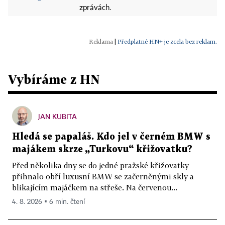
zprávách.
|
Předplatné HN+ je zcela bez reklam.
Vybíráme z HN
JAN KUBITA
Hledá se papaláš. Kdo jel v černém BMW s
majákem skrze „Turkovu“ křižovatku?
Před několika dny se do jedné pražské křižovatky
přihnalo obří luxusní BMW se začerněnými skly a
blikajícím majáčkem na střeše. Na červenou...
4. 8. 2026 ▪ 6 min. čtení