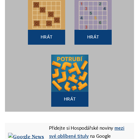
HRÁT
HRÁT
HRÁT
mezi
Přidejte si Hospodářské noviny
své oblíbené tituly
na Google