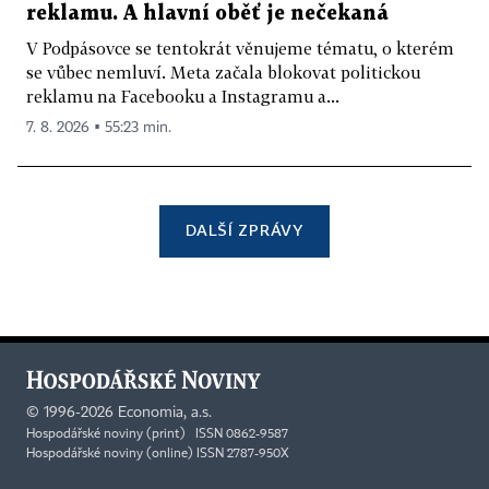
reklamu. A hlavní oběť je nečekaná
V Podpásovce se tentokrát věnujeme tématu, o kterém
se vůbec nemluví. Meta začala blokovat politickou
reklamu na Facebooku a Instagramu a...
7. 8. 2026 ▪ 55:23 min.
DALŠÍ ZPRÁVY
©
1996-2026
Economia, a.s.
Hospodářské noviny (print) ISSN 0862-9587
Hospodářské noviny (online) ISSN 2787-950X