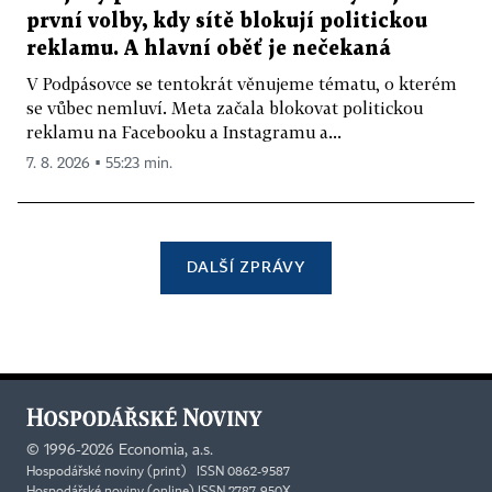
první volby, kdy sítě blokují politickou
reklamu. A hlavní oběť je nečekaná
V Podpásovce se tentokrát věnujeme tématu, o kterém
se vůbec nemluví. Meta začala blokovat politickou
reklamu na Facebooku a Instagramu a...
7. 8. 2026 ▪ 55:23 min.
DALŠÍ ZPRÁVY
©
1996-2026
Economia, a.s.
Hospodářské noviny (print) ISSN 0862-9587