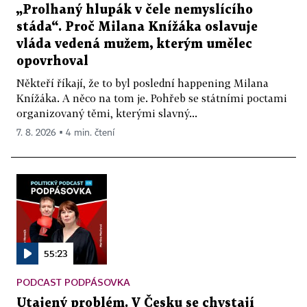
„Prolhaný hlupák v čele nemyslícího
stáda“. Proč Milana Knížáka oslavuje
vláda vedená mužem, kterým umělec
opovrhoval
Někteří říkají, že to byl poslední happening Milana
Knížáka. A něco na tom je. Pohřeb se státními poctami
organizovaný těmi, kterými slavný...
7. 8. 2026 ▪ 4 min. čtení
55:23
PODCAST PODPÁSOVKA
Utajený problém. V Česku se chystají