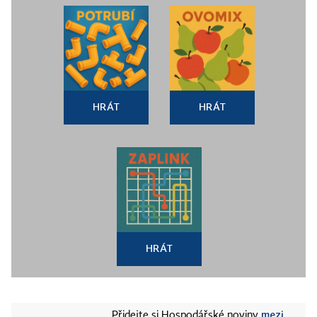
HRÁT
HRÁT
HRÁT
mezi
Přidejte si Hospodářské noviny