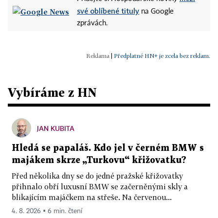
své oblíbené tituly
na Google
zprávách.
|
Předplatné HN+ je zcela bez reklam.
Vybíráme z HN
JAN KUBITA
Hledá se papaláš. Kdo jel v černém BMW s
majákem skrze „Turkovu“ křižovatku?
Před několika dny se do jedné pražské křižovatky
přihnalo obří luxusní BMW se začerněnými skly a
blikajícím majáčkem na střeše. Na červenou...
4. 8. 2026 ▪ 6 min. čtení