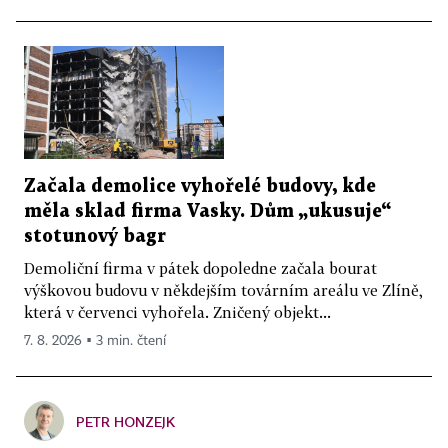
Začala demolice vyhořelé budovy, kde
měla sklad firma Vasky. Dům „ukusuje“
stotunový bagr
Demoliční firma v pátek dopoledne začala bourat
výškovou budovu v někdejším továrním areálu ve Zlíně,
která v červenci vyhořela. Zničený objekt...
7. 8. 2026 ▪ 3 min. čtení
PETR HONZEJK