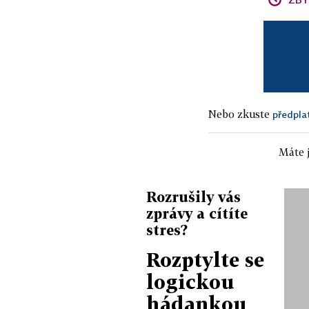
Nebo zkuste
předpla
Máte j
Rozrušily vás
zprávy a cítíte
stres?
Rozptylte se
logickou
hádankou