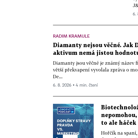
J&
6.
RADIM KRAMULE
Diamanty nejsou věčné. Jak D
aktivum nemá jistou hodnot
Diamanty jsou věčné je známý název f
větší překvapení vyvolala zpráva o m
De...
6. 8. 2026 ▪ 4 min. čtení
Biotechnolo
nepomohou, 
to ale háček
Hořčík na spaní,