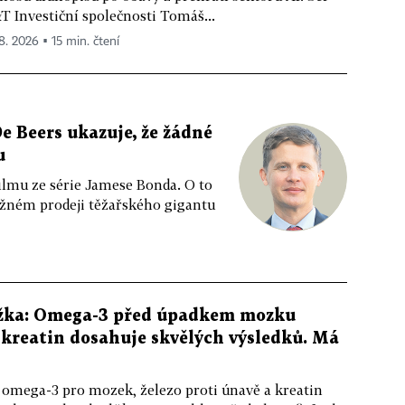
T Investiční společnosti Tomáš...
 8. 2026 ▪ 15 min. čtení
e Beers ukazuje, že žádné
u
ilmu ze série Jamese Bonda. O to
ožném prodeji těžařského gigantu
žka: Omega-3 před úpadkem mozku
kreatin dosahuje skvělých výsledků. Má
 omega-3 pro mozek, železo proti únavě a kreatin