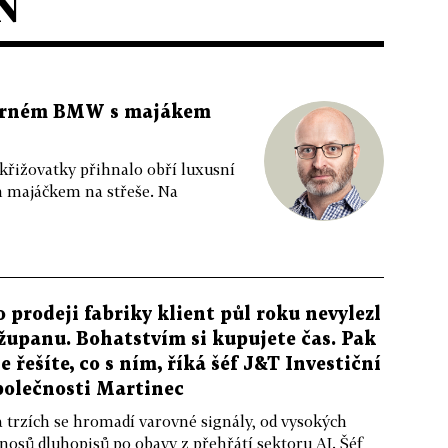
N
 černém BMW s majákem
 křižovatky přihnalo obří luxusní
m majáčkem na střeše. Na
o prodeji fabriky klient půl roku nevylezl
 županu. Bohatstvím si kupujete čas. Pak
le řešíte, co s ním, říká šéf J&T Investiční
polečnosti Martinec
 trzích se hromadí varovné signály, od vysokých
nosů dluhopisů po obavy z přehřátí sektoru AI. Šéf