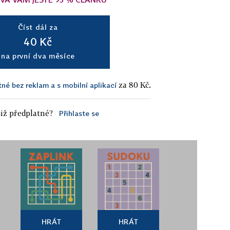
Číst dál za
40 Kč
na první dva měsíce
za 80 Kč.
tné bez reklam a s mobilní aplikací
iž předplatné?
Přihlaste se
HRÁT
HRÁT