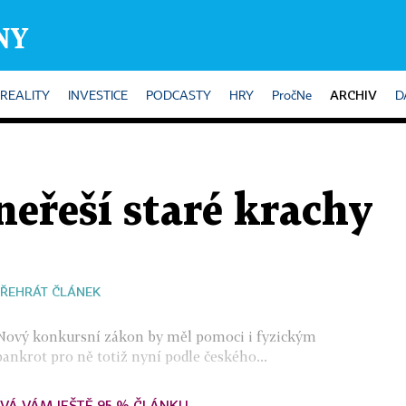
ARCHIV
REALITY
INVESTICE
PODCASTY
HRY
PročNe
D
eřeší staré krachy
ŘEHRÁT ČLÁNEK
 Nový konkursní zákon by měl pomoci i fyzickým
nkrot pro ně totiž nyní podle českého...
VÁ VÁM JEŠTĚ 95 % ČLÁNKU