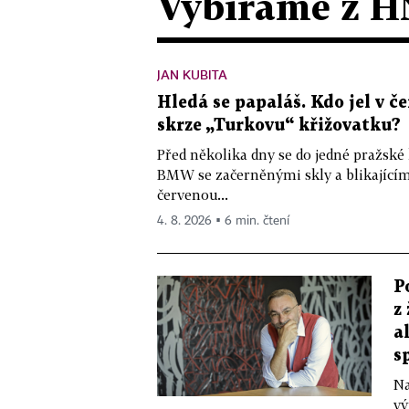
Vybíráme z H
JAN KUBITA
Hledá se papaláš. Kdo jel v
skrze „Turkovu“ křižovatku?
Před několika dny se do jedné pražské
BMW se začerněnými skly a blikající
červenou...
4. 8. 2026 ▪ 6 min. čtení
P
z
a
s
Na
vý