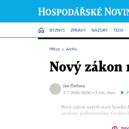
HOME
BYZNYS
ZPRÁVY
NÁZORY
TECH
HN.cz
›
Archiv
Nový zákon n
Jan Činčura
P
2. 1. 2006 00:00 ▪ 3 min. čtení
Nový zákon neřeší staré krachy
osobám, podnikatelům. Osobní ba
ZBÝ