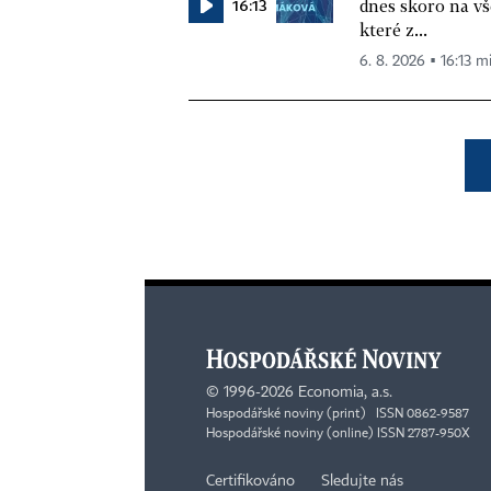
16:13
dnes skoro na vš
které z...
6. 8. 2026 ▪ 16:13 m
©
1996-2026
Economia, a.s.
Hospodářské noviny (print) ISSN 0862-9587
Hospodářské noviny (online) ISSN 2787-950X
Certifikováno
Sledujte nás