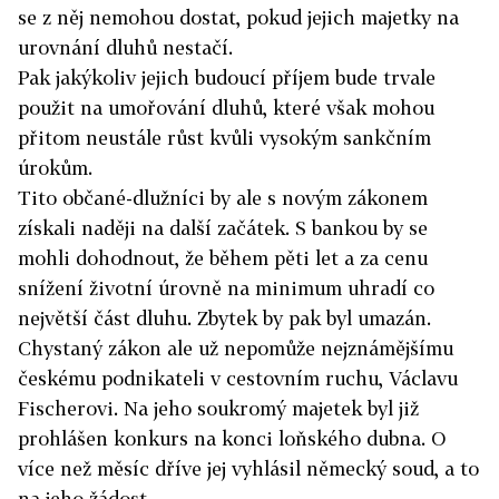
se z něj nemohou dostat, pokud jejich majetky na
urovnání dluhů nestačí.
Pak jakýkoliv jejich budoucí příjem bude trvale
použit na umořování dluhů, které však mohou
přitom neustále růst kvůli vysokým sankčním
úrokům.
Tito občané-dlužníci by ale s novým zákonem
získali naději na další začátek. S bankou by se
mohli dohodnout, že během pěti let a za cenu
snížení životní úrovně na minimum uhradí co
největší část dluhu. Zbytek by pak byl umazán.
Chystaný zákon ale už nepomůže nejznámějšímu
českému podnikateli v cestovním ruchu, Václavu
Fischerovi. Na jeho soukromý majetek byl již
prohlášen konkurs na konci loňského dubna. O
více než měsíc dříve jej vyhlásil německý soud, a to
na jeho žádost.