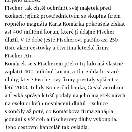
Fischer tak chtěl ochránit svůj majetek před
exekucí, jejímž prostřednictvím se skupina firem
ropného magnáta Karla Komárka pokoušela získat
asi 400 miliónů korun, které jí údajně Fischer
dlužil. V té době ještě Fischerovi patřilo asi 250
tisíc akcií cestovky a čtvrtina letecké firmy
Fischer Air.
Komárek se s Fischerem přel o to, kdo má vlastně
zaplatit 400 miliónů korun, a tím zahladit staré
dluhy, které Fischerovy firmy přestaly splácet v
létě 2003. Tehdy Komerční banka, České aerolinie
a Česká správa letišť podaly na jeho majetek návrh
na exekuci kvůli nesplácení dluhů. Exekuce
skončily až poté, co Komárkova firma zahájila
jednání s věřiteli a Fischerovy dluhy vykoupila.
Jeho cestovní kancelář tak ovládla.