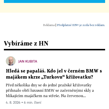
|
Předplatné HN+ je zcela bez reklam.
Vybíráme z HN
JAN KUBITA
Hledá se papaláš. Kdo jel v černém BMW s
majákem skrze „Turkovu“ křižovatku?
Před několika dny se do jedné pražské křižovatky
přihnalo obří luxusní BMW se začerněnými skly a
blikajícím majáčkem na střeše. Na červenou...
4. 8. 2026 ▪ 6 min. čtení