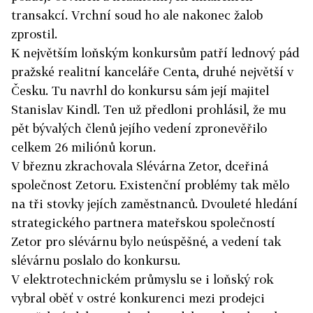
transakcí. Vrchní soud ho ale nakonec žalob
zprostil.
K největším loňským konkursům patří lednový pád
pražské realitní kanceláře Centa, druhé největší v
Česku. Tu navrhl do konkursu sám její majitel
Stanislav Kindl. Ten už předloni prohlásil, že mu
pět bývalých členů jejího vedení zpronevěřilo
celkem 26 miliónů korun.
V březnu zkrachovala Slévárna Zetor, dceřiná
společnost Zetoru. Existenční problémy tak mělo
na tři stovky jejích zaměstnanců. Dvouleté hledání
strategického partnera mateřskou společností
Zetor pro slévárnu bylo neúspěšné, a vedení tak
slévárnu poslalo do konkursu.
V elektrotechnickém průmyslu se i loňský rok
vybral oběť v ostré konkurenci mezi prodejci