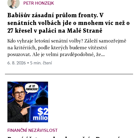
PETR HONZEJK
Babišův zásadní průlom fronty. V
senátních volbách jde o mnohem víc než o
27 křesel v paláci na Malé Straně
Kdo vyhraje letošní senátní volby? Záleží samozřejmě
na kritériích, podle kterých budeme vítězství
posuzovat. Ale je velmi pravděpodobné, že...
6. 8. 2026 ▪ 5 min. čtení
FINANČNÍ NEZÁVISLOST