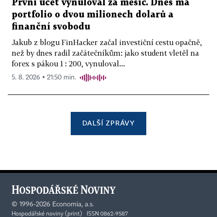
První účet vynuloval za měsíc. Dnes má
portfolio o dvou milionech dolarů a
finanční svobodu
Jakub z blogu FinHacker začal investiční cestu opačně,
než by dnes radil začátečníkům: jako student vletěl na
forex s pákou 1 : 200, vynuloval...
5. 8. 2026 ▪ 21:50 min.
DALŠÍ ZPRÁVY
©
1996-2026
Economia, a.s.
Hospodářské noviny (print) ISSN 0862-9587