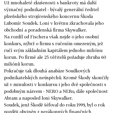
Už mnohaleté zkušenosti s bankroty má další
význačný podnikatel - bývalý generální ředitel
plzeňského strojírenského koncernu Škoda
Lubomír Soudek. Loni v květnu zkrachovala jeho
obchodní a poradenská firma Skywalker.
Na rozdíl od Fischera však nejde o jeho osobní
konkurs, nýbrž o firmu s ručením omezeným, jež
ručí svým základním kapitálem jednoho miliónu
korun. Po firmě ale 25 věřitelů požaduje zhruba 60
miliónů korun.
Pokračuje tak dlouhá anabáze Soudkových
podnikatelských neúspěchů. Kromě Škody skončily
už v minulosti v konkursu i jeho dvě společnosti s
podobným názvem - NERO a NERo, dále společnost
Abram a naposled loni Skywalker.
Soudek, jenž Škodě šéfoval do roku 1999, byl o rok
později obviněn z nezákonných finančních