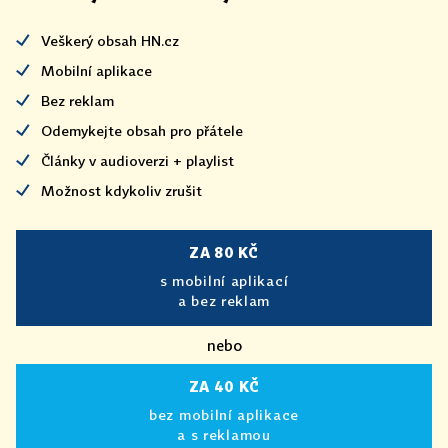
Veškerý obsah HN.cz
Mobilní aplikace
Bez reklam
Odemykejte obsah pro přátele
Články v audioverzi + playlist
Možnost kdykoliv zrušit
ZA 80 KČ
s mobilní aplikací
a bez reklam
nebo
ZA 40 KČ
bez mobilní aplikace
a s reklamou