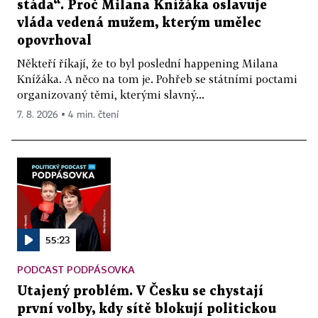
stáda“. Proč Milana Knížáka oslavuje
vláda vedená mužem, kterým umělec
opovrhoval
Někteří říkají, že to byl poslední happening Milana
Knížáka. A něco na tom je. Pohřeb se státními poctami
organizovaný těmi, kterými slavný...
7. 8. 2026 ▪ 4 min. čtení
55:23
PODCAST PODPÁSOVKA
Utajený problém. V Česku se chystají
první volby, kdy sítě blokují politickou