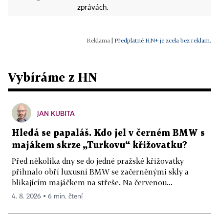
zprávách.
|
Předplatné HN+ je zcela bez reklam.
Vybíráme z HN
JAN KUBITA
Hledá se papaláš. Kdo jel v černém BMW s
majákem skrze „Turkovu“ křižovatku?
Před několika dny se do jedné pražské křižovatky
přihnalo obří luxusní BMW se začerněnými skly a
blikajícím majáčkem na střeše. Na červenou...
4. 8. 2026 ▪ 6 min. čtení