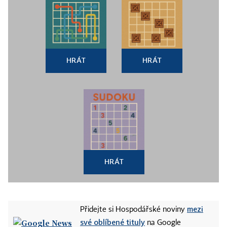
HRÁT
HRÁT
HRÁT
mezi
Přidejte si Hospodářské noviny
své oblíbené tituly
na Google