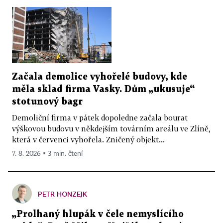
Začala demolice vyhořelé budovy, kde
měla sklad firma Vasky. Dům „ukusuje“
stotunový bagr
Demoliční firma v pátek dopoledne začala bourat
výškovou budovu v někdejším továrním areálu ve Zlíně,
která v červenci vyhořela. Zničený objekt...
7. 8. 2026 ▪ 3 min. čtení
PETR HONZEJK
„Prolhaný hlupák v čele nemyslícího