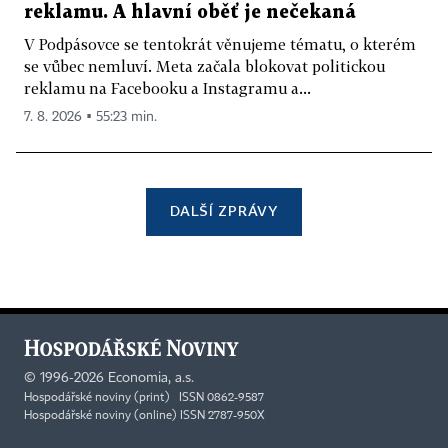
reklamu. A hlavní oběť je nečekaná
V Podpásovce se tentokrát věnujeme tématu, o kterém
se vůbec nemluví. Meta začala blokovat politickou
reklamu na Facebooku a Instagramu a...
7. 8. 2026 ▪ 55:23 min.
DALŠÍ ZPRÁVY
©
1996-2026
Economia, a.s.
Hospodářské noviny (print) ISSN 0862-9587
Hospodářské noviny (online) ISSN 2787-950X