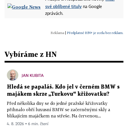
své oblíbené tituly
na Google
zprávách.
|
Předplatné HN+ je zcela bez reklam.
Vybíráme z HN
JAN KUBITA
Hledá se papaláš. Kdo jel v černém BMW s
majákem skrze „Turkovu“ křižovatku?
Před několika dny se do jedné pražské křižovatky
přihnalo obří luxusní BMW se začerněnými skly a
blikajícím majáčkem na střeše. Na červenou...
4. 8. 2026 ▪ 6 min. čtení