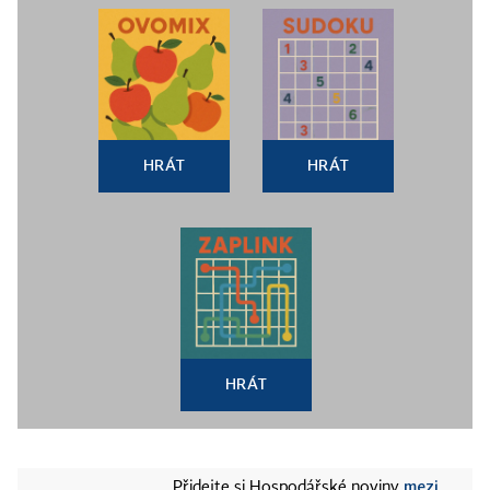
HRÁT
HRÁT
HRÁT
mezi
Přidejte si Hospodářské noviny