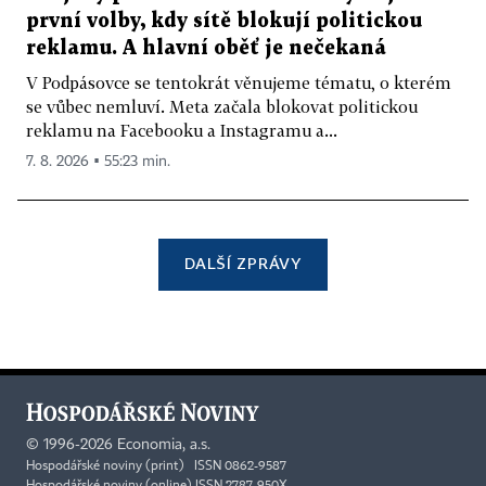
první volby, kdy sítě blokují politickou
reklamu. A hlavní oběť je nečekaná
V Podpásovce se tentokrát věnujeme tématu, o kterém
se vůbec nemluví. Meta začala blokovat politickou
reklamu na Facebooku a Instagramu a...
7. 8. 2026 ▪ 55:23 min.
DALŠÍ ZPRÁVY
©
1996-2026
Economia, a.s.
Hospodářské noviny (print) ISSN 0862-9587