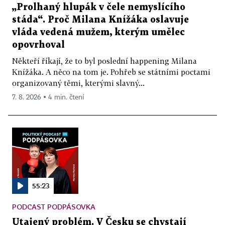
„Prolhaný hlupák v čele nemyslícího
stáda“. Proč Milana Knížáka oslavuje
vláda vedená mužem, kterým umělec
opovrhoval
Někteří říkají, že to byl poslední happening Milana
Knížáka. A něco na tom je. Pohřeb se státními poctami
organizovaný těmi, kterými slavný...
7. 8. 2026 ▪ 4 min. čtení
55:23
PODCAST PODPÁSOVKA
Utajený problém. V Česku se chystají