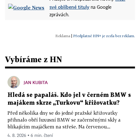
své oblíbené tituly
na Google
zprávách.
|
Předplatné HN+ je zcela bez reklam.
Vybíráme z HN
JAN KUBITA
Hledá se papaláš. Kdo jel v černém BMW s
majákem skrze „Turkovu“ křižovatku?
Před několika dny se do jedné pražské křižovatky
přihnalo obří luxusní BMW se začerněnými skly a
blikajícím majáčkem na střeše. Na červenou...
4. 8. 2026 ▪ 6 min. čtení