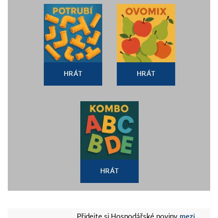
HRÁT
HRÁT
HRÁT
mezi
Přidejte si Hospodářské noviny