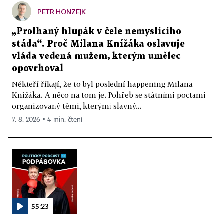
PETR HONZEJK
„Prolhaný hlupák v čele nemyslícího
stáda“. Proč Milana Knížáka oslavuje
vláda vedená mužem, kterým umělec
opovrhoval
Někteří říkají, že to byl poslední happening Milana
Knížáka. A něco na tom je. Pohřeb se státními poctami
organizovaný těmi, kterými slavný...
7. 8. 2026 ▪ 4 min. čtení
55:23