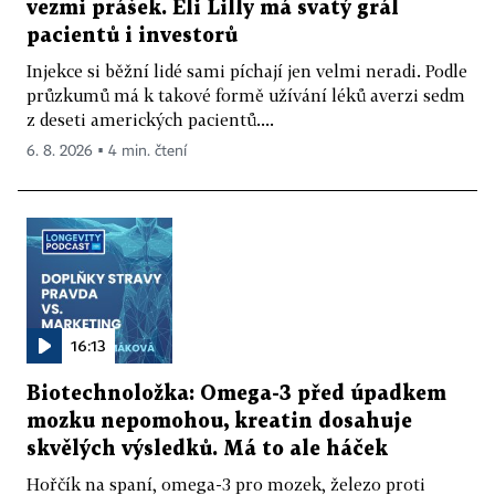
vezmi prášek. Eli Lilly má svatý grál
pacientů i investorů
Injekce si běžní lidé sami píchají jen velmi neradi. Podle
průzkumů má k takové formě užívání léků averzi sedm
z deseti amerických pacientů....
6. 8. 2026 ▪ 4 min. čtení
16:13
Biotechnoložka: Omega-3 před úpadkem
mozku nepomohou, kreatin dosahuje
skvělých výsledků. Má to ale háček
Hořčík na spaní, omega-3 pro mozek, železo proti