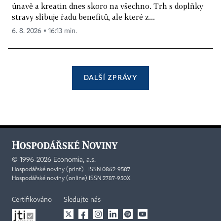
únavě a kreatin dnes skoro na všechno. Trh s doplňky
stravy slibuje řadu benefitů, ale které z...
6. 8. 2026 ▪ 16:13 min.
DALŠÍ ZPRÁVY
©
1996-2026
Economia, a.s.
Hospodářské noviny (print) ISSN 0862-9587
Hospodářské noviny (online) ISSN 2787-950X
Certifikováno
Sledujte nás