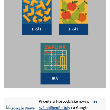
HRÁT
HRÁT
HRÁT
mezi
Přidejte si Hospodářské noviny
své oblíbené tituly
na Google