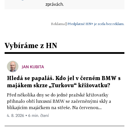
zprávách.
|
Předplatné HN+ je zcela bez reklam.
Vybíráme z HN
JAN KUBITA
Hledá se papaláš. Kdo jel v černém BMW s
majákem skrze „Turkovu“ křižovatku?
Před několika dny se do jedné pražské křižovatky
přihnalo obří luxusní BMW se začerněnými skly a
blikajícím majáčkem na střeše. Na červenou...
4. 8. 2026 ▪ 6 min. čtení