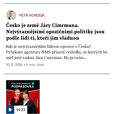
PETR HONZEJK
Česko je země Járy Cimrmana.
Nejvýraznějšími opozičními politiky jsou
podle lidí ti, kteří jim vládnou
Kdo je nejvýraznějším lídrem opozice v Česku?
Průzkum agentury NMS přinesl výsledky, ze kterých by
měl jistě radost Jára Cimrman. Na prvním...
10. 8. 2026 ▪ 4 min. čtení
55:23