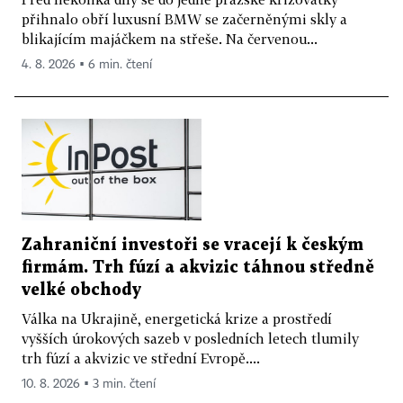
přihnalo obří luxusní BMW se začerněnými skly a
blikajícím majáčkem na střeše. Na červenou...
4. 8. 2026 ▪ 6 min. čtení
Zahraniční investoři se vracejí k českým
firmám. Trh fúzí a akvizic táhnou středně
velké obchody
Válka na Ukrajině, energetická krize a prostředí
vyšších úrokových sazeb v posledních letech tlumily
trh fúzí a akvizic ve střední Evropě....
10. 8. 2026 ▪ 3 min. čtení