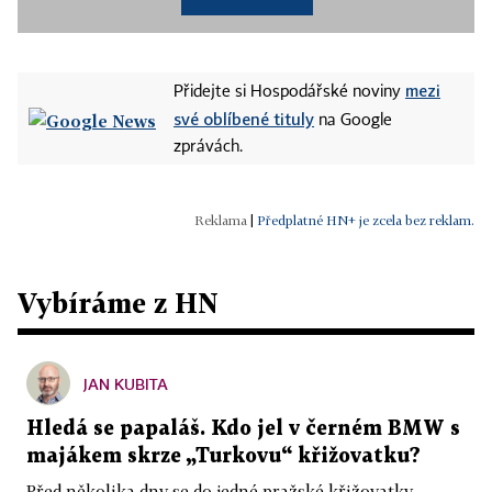
mezi
Přidejte si Hospodářské noviny
své oblíbené tituly
na Google
zprávách.
|
Předplatné HN+ je zcela bez reklam.
Vybíráme z HN
JAN KUBITA
Hledá se papaláš. Kdo jel v černém BMW s
majákem skrze „Turkovu“ křižovatku?
Před několika dny se do jedné pražské křižovatky