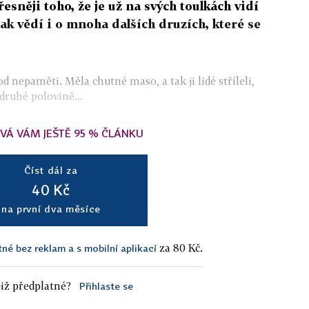
sněji toho, že je už na svých toulkách vidí
šak vědí i o mnoha dalších druzích, které se
d nepaměti. Měla chutné maso, a tak ji lidé stříleli,
 druhé polovině...
VÁ VÁM JEŠTĚ 95 % ČLÁNKU
Číst dál za
40 Kč
na první dva měsíce
za 80 Kč.
tné bez reklam a s mobilní aplikací
iž předplatné?
Přihlaste se