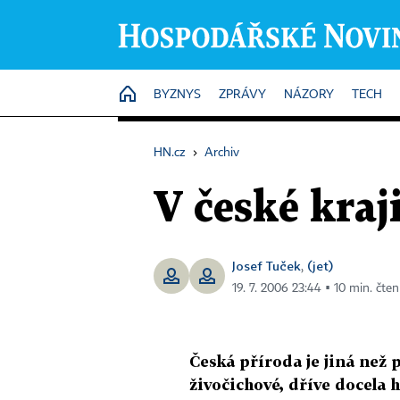
HOME
BYZNYS
ZPRÁVY
NÁZORY
TECH
HN.cz
›
Archiv
V české kraj
Josef Tuček
(jet)
,
19. 7. 2006 23:44 ▪ 10 min. čten
Česká příroda je jiná než p
živočichové, dříve docela