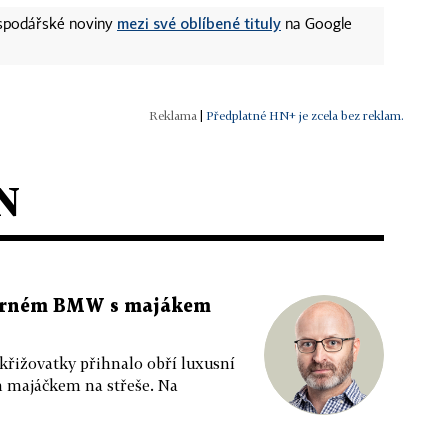
mezi své oblíbené tituly
ospodářské noviny
na Google
|
Předplatné HN+ je zcela bez reklam.
N
 černém BMW s majákem
 křižovatky přihnalo obří luxusní
m majáčkem na střeše. Na