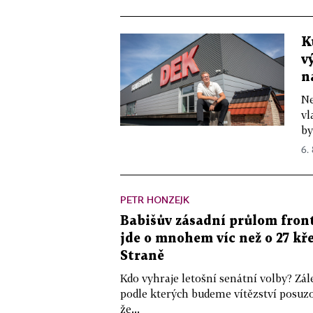
K
v
n
Ne
vl
by
6.
PETR HONZEJK
Babišův zásadní průlom front
jde o mnohem víc než o 27 kře
Straně
Kdo vyhraje letošní senátní volby? Zál
podle kterých budeme vítězství posuzo
že...