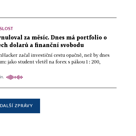
ISLOST
ynuloval za měsíc. Dnes má portfolio o
ch dolarů a finanční svobodu
nHacker začal investiční cestu opačně, než by dnes
m: jako student vletěl na forex s pákou 1 : 200,
in.
DALŠÍ ZPRÁVY