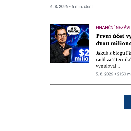
6. 8. 2026 ▪ 5 min. čtení
FINANČNÍ NEZÁV
První účet v
dvou milione
Jakub z blogu Fi
radil začátečníků
vynuloval...
5. 8. 2026 ▪ 21:50 m