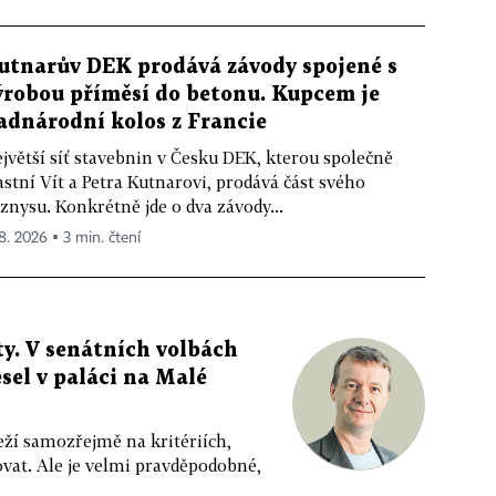
utnarův DEK prodává závody spojené s
ýrobou příměsí do betonu. Kupcem je
adnárodní kolos z Francie
jvětší síť stavebnin v Česku DEK, kterou společně
astní Vít a Petra Kutnarovi, prodává část svého
znysu. Konkrétně jde o dva závody...
 8. 2026 ▪ 3 min. čtení
y. V senátních volbách
sel v paláci na Malé
eží samozřejmě na kritériích,
vat. Ale je velmi pravděpodobné,