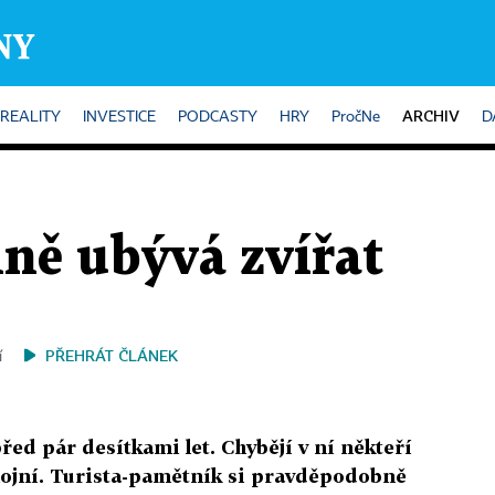
ARCHIV
REALITY
INVESTICE
PODCASTY
HRY
PročNe
D
ině ubývá zvířat
PŘEHRÁT ČLÁNEK
í
řed pár desítkami let. Chybějí v ní někteří
 hojní. Turista-pamětník si pravděpodobně