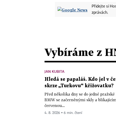
Přidejte si H
zprávách.
Vybíráme z H
JAN KUBITA
Hledá se papaláš. Kdo jel v
skrze „Turkovu“ křižovatku?
Před několika dny se do jedné pražské
BMW se začerněnými skly a blikající
červenou...
4. 8. 2026 ▪ 6 min. čtení