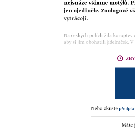
nejsnáze všimne motýlů. Pře
jen ojediněle. Zoologové v
vytrácejí.
Na českých polích žila koroptev o
aby si jím obohatili jídelníček. V
ZBÝ
Nebo zkuste
předpla
Máte j