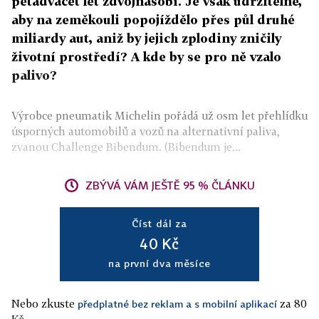
pětadvacet let zdvojnásobí. Je však udržitelné,
aby na zeměkouli popojíždělo přes půl druhé
miliardy aut, aniž by jejich zplodiny zničily
životní prostředí? A kde by se pro ně vzalo
palivo?
Výrobce pneumatik Michelin pořádá už osm let přehlídku
úsporných automobilů a vozů na alternativní paliva,
zvanou Challenge Bibendum. (Bibendum je...
ZBÝVÁ VÁM JEŠTĚ 95 % ČLÁNKU
Číst dál za
40 Kč
na první dva měsíce
Nebo zkuste
za 80
předplatné bez reklam a s mobilní aplikací