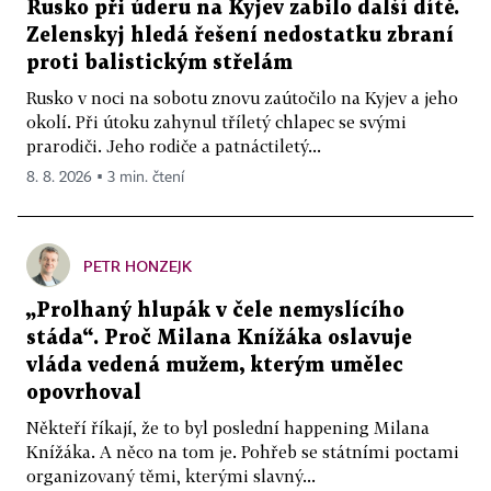
Rusko při úderu na Kyjev zabilo další dítě.
Zelenskyj hledá řešení nedostatku zbraní
proti balistickým střelám
Rusko v noci na sobotu znovu zaútočilo na Kyjev a jeho
okolí. Při útoku zahynul tříletý chlapec se svými
prarodiči. Jeho rodiče a patnáctiletý...
8. 8. 2026 ▪ 3 min. čtení
PETR HONZEJK
„Prolhaný hlupák v čele nemyslícího
stáda“. Proč Milana Knížáka oslavuje
vláda vedená mužem, kterým umělec
opovrhoval
Někteří říkají, že to byl poslední happening Milana
Knížáka. A něco na tom je. Pohřeb se státními poctami
organizovaný těmi, kterými slavný...