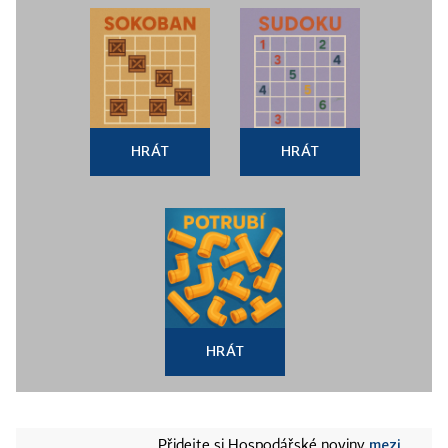
HRÁT
HRÁT
HRÁT
mezi
Přidejte si Hospodářské noviny