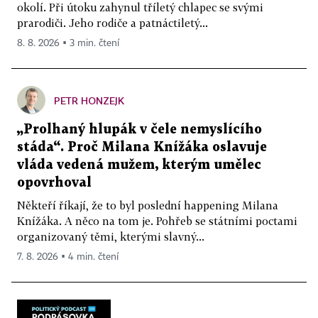
okolí. Při útoku zahynul tříletý chlapec se svými
prarodiči. Jeho rodiče a patnáctiletý...
8. 8. 2026 ▪ 3 min. čtení
PETR HONZEJK
„Prolhaný hlupák v čele nemyslícího
stáda“. Proč Milana Knížáka oslavuje
vláda vedená mužem, kterým umělec
opovrhoval
Někteří říkají, že to byl poslední happening Milana
Knížáka. A něco na tom je. Pohřeb se státními poctami
organizovaný těmi, kterými slavný...
7. 8. 2026 ▪ 4 min. čtení