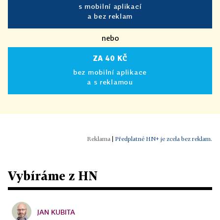
s mobilní aplikací
a bez reklam
nebo
ZA 40 KČ
bez mobilní aplikace
a s reklamou
|
Předplatné HN+ je zcela bez reklam.
Vybíráme z HN
JAN KUBITA