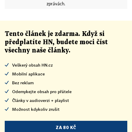
zprávách.
Tento článek
je
zdarma. Když si
předplatíte HN, budete moci číst
všechny naše články
.
Veškerý obsah HN.cz
Mobilní aplikace
Bez reklam
Odemykejte obsah pro přátele
Články v audioverzi + playlist
Možnost kdykoliv zrušit
ZA 80 KČ