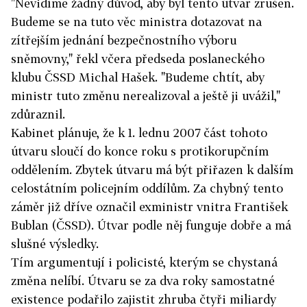
"Nevidíme žádný důvod, aby byl tento útvar zrušen.
Budeme se na tuto věc ministra dotazovat na
zítřejším jednání bezpečnostního výboru
sněmovny," řekl včera předseda poslaneckého
klubu ČSSD Michal Hašek. "Budeme chtít, aby
ministr tuto změnu nerealizoval a ještě ji uvážil,"
zdůraznil.
Kabinet plánuje, že k 1. lednu 2007 část tohoto
útvaru sloučí do konce roku s protikorupčním
oddělením. Zbytek útvaru má být přiřazen k dalším
celostátním policejním oddílům. Za chybný tento
záměr již dříve označil exministr vnitra František
Bublan (ČSSD). Útvar podle něj funguje dobře a má
slušné výsledky.
Tím argumentují i policisté, kterým se chystaná
změna nelíbí. Útvaru se za dva roky samostatné
existence podařilo zajistit zhruba čtyři miliardy