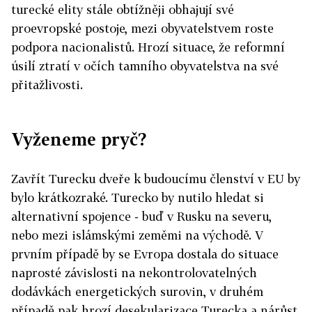
turecké elity stále obtížněji obhajují své
proevropské postoje, mezi obyvatelstvem roste
podpora nacionalistů. Hrozí situace, že reformní
úsilí ztratí v očích tamního obyvatelstva na své
přitažlivosti.
Vyženeme pryč?
Zavřít Turecku dveře k budoucímu členství v EU by
bylo krátkozraké. Turecko by nutilo hledat si
alternativní spojence - buď v Rusku na severu,
nebo mezi islámskými zeměmi na východě. V
prvním případě by se Evropa dostala do situace
naprosté závislosti na nekontrolovatelných
dodávkách energetických surovin, v druhém
případě pak hrozí desekularizace Turecka a nárůst