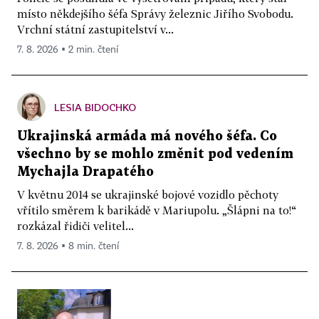
místo někdejšího šéfa Správy železnic Jiřího Svobodu.
Vrchní státní zastupitelství v...
7. 8. 2026 ▪ 2 min. čtení
LESIA BIDOCHKO
Ukrajinská armáda má nového šéfa. Co
všechno by se mohlo změnit pod vedením
Mychajla Drapatého
V květnu 2014 se ukrajinské bojové vozidlo pěchoty
vřítilo směrem k barikádě v Mariupolu. „Šlápni na to!“
rozkázal řidiči velitel...
7. 8. 2026 ▪ 8 min. čtení