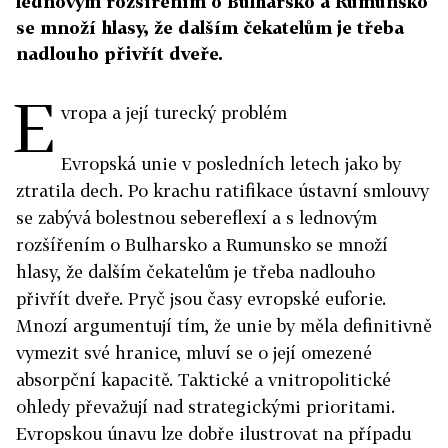
lednovým rozšířením o Bulharsko a Rumunsko
se množí hlasy, že dalším čekatelům je třeba
nadlouho přivřít dveře.
E
vropa a její turecký problém
Evropská unie v posledních letech jako by
ztratila dech. Po krachu ratifikace ústavní smlouvy
se zabývá bolestnou sebereflexí a s lednovým
rozšířením o Bulharsko a Rumunsko se množí
hlasy, že dalším čekatelům je třeba nadlouho
přivřít dveře. Pryč jsou časy evropské euforie.
Mnozí argumentují tím, že unie by měla definitivně
vymezit své hranice, mluví se o její omezené
absorpční kapacitě. Taktické a vnitropolitické
ohledy převažují nad strategickými prioritami.
Evropskou únavu lze dobře ilustrovat na případu