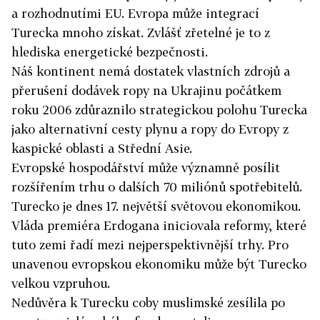
a rozhodnutími EU. Evropa může integrací
Turecka mnoho získat. Zvlášť zřetelné je to z
hlediska energetické bezpečnosti.
Náš kontinent nemá dostatek vlastních zdrojů a
přerušení dodávek ropy na Ukrajinu počátkem
roku 2006 zdůraznilo strategickou polohu Turecka
jako alternativní cesty plynu a ropy do Evropy z
kaspické oblasti a Střední Asie.
Evropské hospodářství může významně posílit
rozšířením trhu o dalších 70 miliónů spotřebitelů.
Turecko je dnes 17. největší světovou ekonomikou.
Vláda premiéra Erdogana iniciovala reformy, které
tuto zemi řadí mezi nejperspektivnější trhy. Pro
unavenou evropskou ekonomiku může být Turecko
velkou vzpruhou.
Nedůvěra k Turecku coby muslimské zesílila po