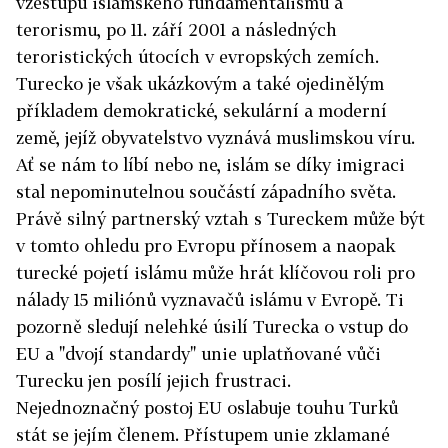
vzestupu islámského fundamentalismu a
terorismu, po 11. září 2001 a následných
teroristických útocích v evropských zemích.
Turecko je však ukázkovým a také ojedinělým
příkladem demokratické, sekulární a moderní
země, jejíž obyvatelstvo vyznává muslimskou víru.
Ať se nám to líbí nebo ne, islám se díky imigraci
stal nepominutelnou součástí západního světa.
Právě silný partnerský vztah s Tureckem může být
v tomto ohledu pro Evropu přínosem a naopak
turecké pojetí islámu může hrát klíčovou roli pro
nálady 15 miliónů vyznavačů islámu v Evropě. Ti
pozorně sledují nelehké úsilí Turecka o vstup do
EU a "dvojí standardy" unie uplatňované vůči
Turecku jen posílí jejich frustraci.
Nejednoznačný postoj EU oslabuje touhu Turků
stát se jejím členem. Přístupem unie zklamané