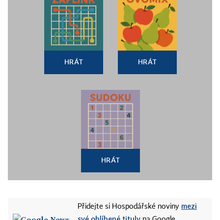
HRÁT
HRÁT
HRÁT
mezi
Přidejte si Hospodářské noviny
své oblíbené tituly
na Google