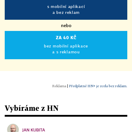
s mobilní aplikací
a bez reklam
nebo
ZA 40 KČ
bez mobilní aplikace
a s reklamou
|
Předplatné HN+ je zcela bez reklam.
Vybíráme z HN
JAN KUBITA