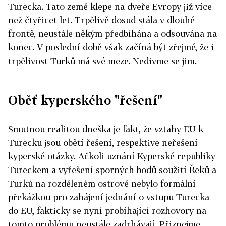
Turecka. Tato země klepe na dveře Evropy již více
než čtyřicet let. Trpělivě dosud stála v dlouhé
frontě, neustále někým předbíhána a odsouvána na
konec. V poslední době však začíná být zřejmé, že i
trpělivost Turků má své meze. Nedivme se jim.
Oběť kyperského "řešení"
Smutnou realitou dneška je fakt, že vztahy EU k
Turecku jsou obětí řešení, respektive neřešení
kyperské otázky. Ačkoli uznání Kyperské republiky
Tureckem a vyřešení sporných bodů soužití Řeků a
Turků na rozděleném ostrově nebylo formální
překážkou pro zahájení jednání o vstupu Turecka
do EU, fakticky se nyní probíhající rozhovory na
tomto problému neustále zadrhávají. Přiznejme