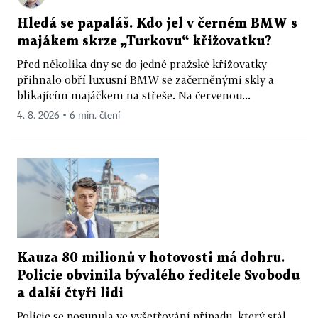
Hledá se papaláš. Kdo jel v černém BMW s
majákem skrze „Turkovu“ křižovatku?
Před několika dny se do jedné pražské křižovatky
přihnalo obří luxusní BMW se začerněnými skly a
blikajícím majáčkem na střeše. Na červenou...
4. 8. 2026 ▪ 6 min. čtení
Kauza 80 milionů v hotovosti má dohru.
Policie obvinila bývalého ředitele Svobodu
a další čtyři lidi
Policie se posunula ve vyšetřování případu, který stál