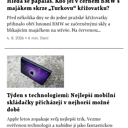
Hledá se papaláš. Kdo jel v černém BMW s
majákem skrze „Turkovu“ křižovatku?
Před několika dny se do jedné pražské křižovatky
přihnalo obří luxusní BMW se začerněnými skly a
blikajícím majáčkem na střeše. Na červenou...
4. 8. 2026 ▪ 6 min. čtení
Týden s technologiemi: Nejlepší mobilní
skládačky přicházejí v nejhorší možné
době
Apple letos zopakuje svůj nejlepší trik. Vezme
ověřenou technologii a nabídne ji jako fantastickou