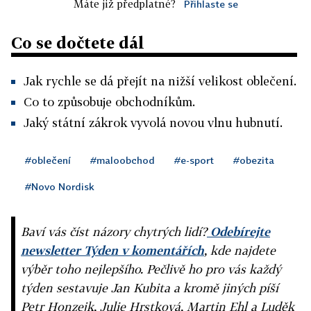
Máte již předplatné?
Přihlaste se
Co se dočtete dál
Jak rychle se dá přejít na nižší velikost oblečení.
Co to způsobuje obchodníkům.
Jaký státní zákrok vyvolá novou vlnu hubnutí.
#oblečení
#maloobchod
#e-sport
#obezita
#Novo Nordisk
Baví vás číst názory chytrých lidí?
Odebírejte
newsletter Týden v komentářích
, kde najdete
výběr toho nejlepšího. Pečlivě ho pro vás každý
týden sestavuje Jan Kubita a kromě jiných píší
Petr Honzejk, Julie Hrstková, Martin Ehl a Luděk