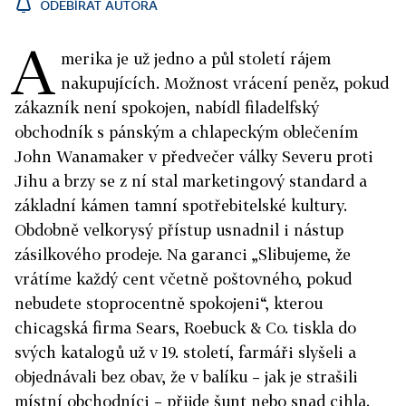
ODEBÍRAT AUTORA
A
merika je už jedno a půl století rájem
nakupujících. Možnost vrácení peněz, pokud
zákazník není spokojen, nabídl filadelfský
obchodník s pánským a chlapeckým oblečením
John Wanamaker v předvečer války Severu proti
Jihu a brzy se z ní stal marketingový standard a
základní kámen tamní spotřebitelské kultury.
Obdobně velkorysý přístup usnadnil i nástup
zásilkového prodeje. Na garanci „Slibujeme, že
vrátíme každý cent včetně poštovného, pokud
nebudete stoprocentně spokojeni“, kterou
chicagská firma Sears, Roebuck & Co. tiskla do
svých katalogů už v 19. století, farmáři slyšeli a
objednávali bez obav, že v balíku – jak je strašili
místní obchodníci – přijde šunt nebo snad cihla.