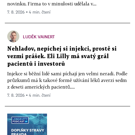
novinku. Firma to v minulosti udělala v...
7. 8. 2026 ▪ 4 min. čtení
LUDĚK VAINERT
Nehladov, nepíchej si injekci, prostě si
vezmi prášek. Eli Lilly má svatý grál
pacientů i investorů
Injekce si běžní lidé sami píchají jen velmi neradi. Podle
průzkumů má k takové formě užívání léků averzi sedm
z deseti amerických pacientů....
7. 8. 2026 ▪ 4 min. čtení