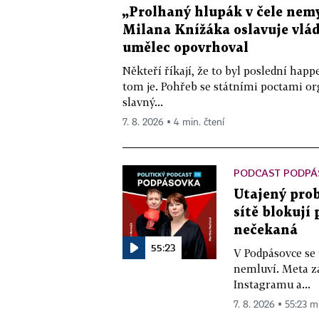
„Prolhaný hlupák v čele nemy
Milana Knížáka oslavuje vlá
umělec opovrhoval
Někteří říkají, že to byl poslední ha
tom je. Pohřeb se státními poctami o
slavný...
7. 8. 2026 ▪ 4 min. čtení
PODCAST PODPÁ
Utajený prob
sítě blokují
nečekaná
55:23
V Podpásovce se
nemluví. Meta z
Instagramu a...
7. 8. 2026 ▪ 55:23 m