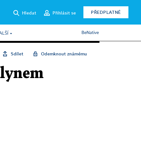
PŘEDPLATNÉ
Hledat
Přihlásit se
BeNative
ALŠÍ
Sdílet
Odemknout známému
plynem