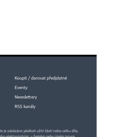
Koupit / darovat předplatné
Eventy
Newslettery
RSS kanály
je zakázáno jakékoli užití částí nebo celku díla,
bo elektronickým, v českém nebo jiném jazyce.