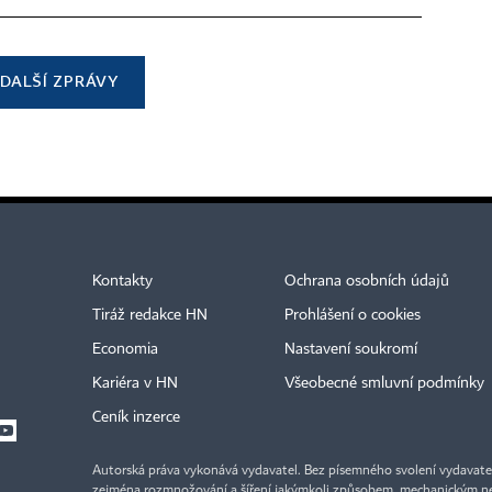
DALŠÍ ZPRÁVY
Kontakty
Ochrana osobních údajů
Tiráž redakce HN
Prohlášení o cookies
Economia
Nastavení soukromí
Kariéra v HN
Všeobecné smluvní podmínky
Ceník inzerce
Autorská práva vykonává vydavatel. Bez písemného svolení vydavatele 
zejména rozmnožování a šíření jakýmkoli způsobem, mechanickým ne