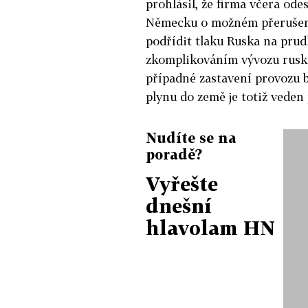
prohlásil, že firma včera ode
Německu o možném přerušení
podřídit tlaku Ruska na pru
zkomplikováním vývozu ruské
případné zastavení provozu b
plynu do země je totiž veden 
Nudíte se na
poradě?
Vyřešte
dnešní
hlavolam HN