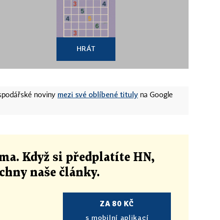
HRÁT
mezi své oblíbené tituly
ospodářské noviny
na Google
ma. Když si předplatíte HN,
echny naše články
.
ZA 80 KČ
s mobilní aplikací