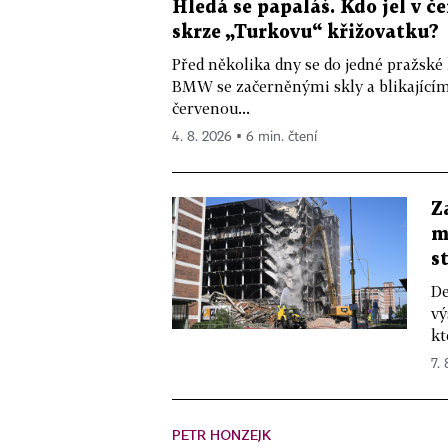
Hledá se papaláš. Kdo jel v
skrze „Turkovu“ křižovatku?
Před několika dny se do jedné pražské
BMW se začerněnými skly a blikající
červenou...
4. 8. 2026 ▪ 6 min. čtení
Z
m
s
De
vý
kt
7.
PETR HONZEJK