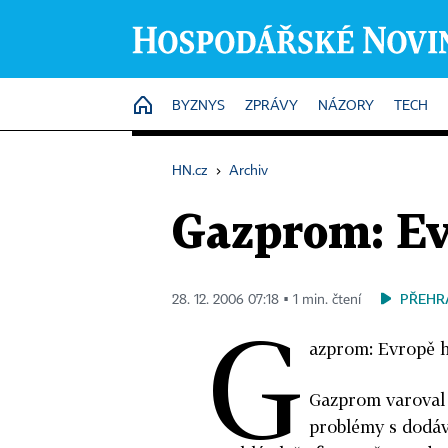
HOME
BYZNYS
ZPRÁVY
NÁZORY
TECH
HN.cz
›
Archiv
Gazprom: Ev
PŘEHR
28. 12. 2006 07:18 ▪ 1 min. čtení
G
azprom: Evropě h
Gazprom varoval 
problémy s dodáv