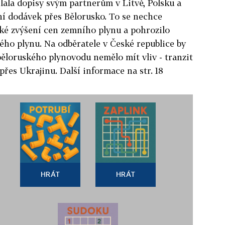
slala dopisy svým partnerům v Litvě, Polsku a
 dodávek přes Bělorusko. To se nechce
dké zvýšení cen zemního plynu a pohrozilo
ho plynu. Na odběratele v České republice by
ěloruského plynovodu nemělo mít vliv - tranzit
přes Ukrajinu. Další informace na str. 18
HRÁT
HRÁT