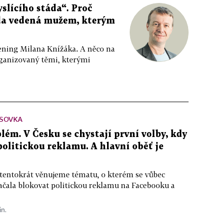
slícího stáda“. Proč
da vedená mužem, kterým
ppening Milana Knížáka. A něco na
rganizovaný těmi, kterými
SOVKA
lém. V Česku se chystají první volby, kdy
 politickou reklamu. A hlavní oběť je
 tentokrát věnujeme tématu, o kterém se vůbec
ačala blokovat politickou reklamu na Facebooku a
in.