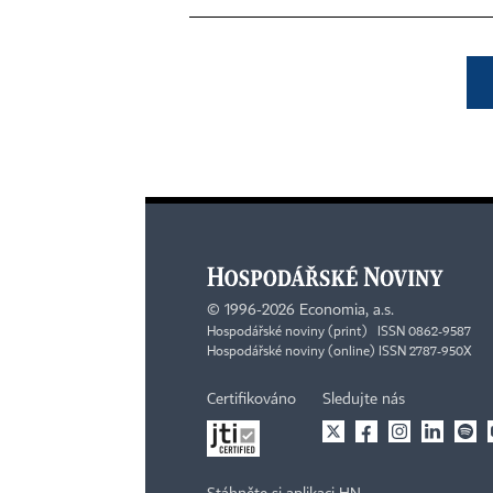
©
1996-2026
Economia, a.s.
Hospodářské noviny (print) ISSN 0862-9587
Hospodářské noviny (online) ISSN 2787-950X
Certifikováno
Sledujte nás