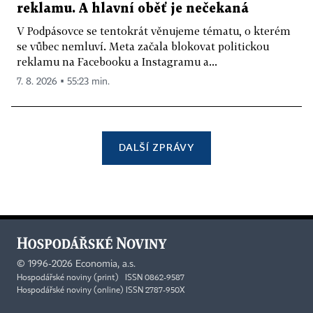
reklamu. A hlavní oběť je nečekaná
V Podpásovce se tentokrát věnujeme tématu, o kterém
se vůbec nemluví. Meta začala blokovat politickou
reklamu na Facebooku a Instagramu a...
7. 8. 2026 ▪ 55:23 min.
DALŠÍ ZPRÁVY
©
1996-2026
Economia, a.s.
Hospodářské noviny (print) ISSN 0862-9587
Hospodářské noviny (online) ISSN 2787-950X