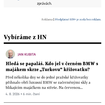
zprávách.
|
Předplatné HN+ je zcela bez reklam.
Vybíráme z HN
JAN KUBITA
Hledá se papaláš. Kdo jel v černém BMW s
majákem skrze „Turkovu“ křižovatku?
Před několika dny se do jedné pražské křižovatky
přihnalo obří luxusní BMW se začerněnými skly a
blikajícím majáčkem na střeše. Na červenou...
4. 8. 2026 ▪ 6 min. čtení