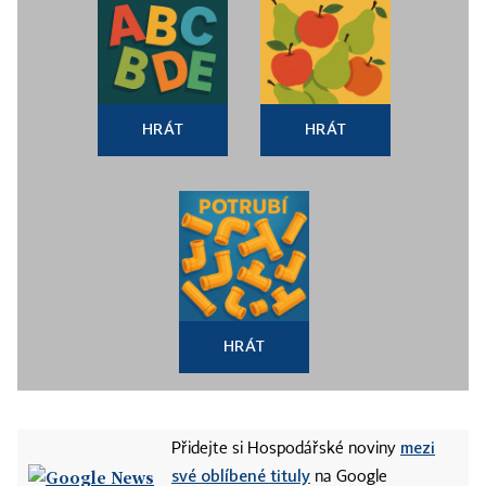
HRÁT
HRÁT
HRÁT
mezi
Přidejte si Hospodářské noviny
své oblíbené tituly
na Google