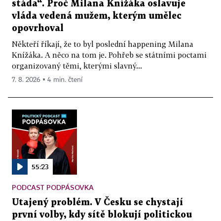
stáda“. Proč Milana Knížáka oslavuje
vláda vedená mužem, kterým umělec
opovrhoval
Někteří říkají, že to byl poslední happening Milana
Knížáka. A něco na tom je. Pohřeb se státními poctami
organizovaný těmi, kterými slavný...
7. 8. 2026 ▪ 4 min. čtení
55:23
PODCAST PODPÁSOVKA
Utajený problém. V Česku se chystají
první volby, kdy sítě blokují politickou