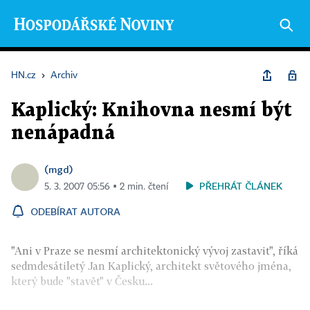
HN.cz
›
Archiv
Kaplický: Knihovna nesmí být
nenápadná
(mgd)
PŘEHRÁT ČLÁNEK
5. 3. 2007 05:56 ▪ 2 min. čtení
ODEBÍRAT AUTORA
"Ani v Praze se nesmí architektonický vývoj zastavit", říká
sedmdesátiletý Jan Kaplický, architekt světového jména,
který bude "stavět" v Česku...