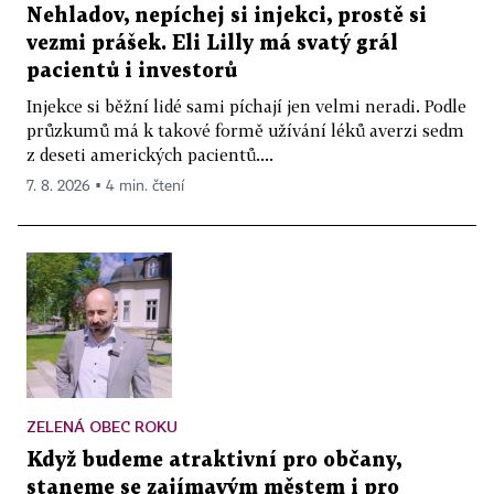
Nehladov, nepíchej si injekci, prostě si
vezmi prášek. Eli Lilly má svatý grál
pacientů i investorů
Injekce si běžní lidé sami píchají jen velmi neradi. Podle
průzkumů má k takové formě užívání léků averzi sedm
z deseti amerických pacientů....
7. 8. 2026 ▪ 4 min. čtení
ZELENÁ OBEC ROKU
Když budeme atraktivní pro občany,
staneme se zajímavým městem i pro