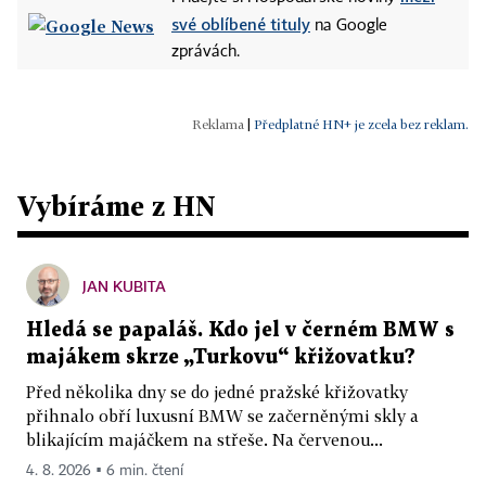
své oblíbené tituly
na Google
zprávách.
|
Předplatné HN+ je zcela bez reklam.
Vybíráme z HN
JAN KUBITA
Hledá se papaláš. Kdo jel v černém BMW s
majákem skrze „Turkovu“ křižovatku?
Před několika dny se do jedné pražské křižovatky
přihnalo obří luxusní BMW se začerněnými skly a
blikajícím majáčkem na střeše. Na červenou...
4. 8. 2026 ▪ 6 min. čtení