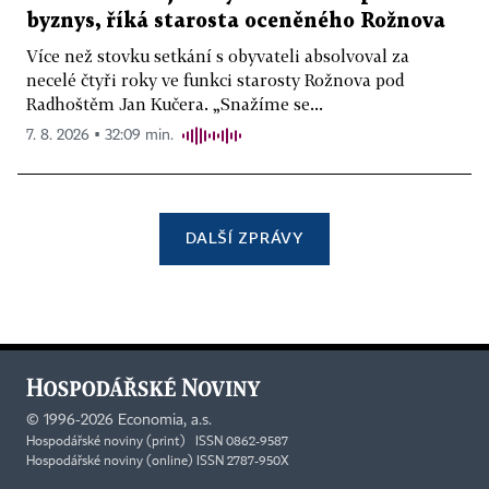
byznys, říká starosta oceněného Rožnova
Více než stovku setkání s obyvateli absolvoval za
necelé čtyři roky ve funkci starosty Rožnova pod
Radhoštěm Jan Kučera. „Snažíme se...
7. 8. 2026 ▪ 32:09 min.
DALŠÍ ZPRÁVY
©
1996-2026
Economia, a.s.
Hospodářské noviny (print) ISSN 0862-9587
Hospodářské noviny (online) ISSN 2787-950X