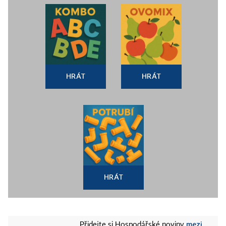
HRÁT
HRÁT
HRÁT
mezi
Přidejte si Hospodářské noviny