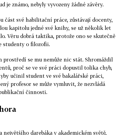
ud je známo, nebyly vyvozeny žádné závěry.
u část své habilitační práce, zůstávají docenty,
lou kapitolu jedné své knihy, se už několik let
alo. Věru dobrá taktika, protože ono se skutečně
 studenty o filozofii.
ém prostředí se mu nemůže nic stát. Shromáždil
tů, proč se ve své práci dopustil tolika chyb,
hyby učinil student ve své bakalářské práci,
šený profesor se může vymluvit, že nezvládá
ublikační činnosti.
shora
ila největšího darebáka v akademickém světě,