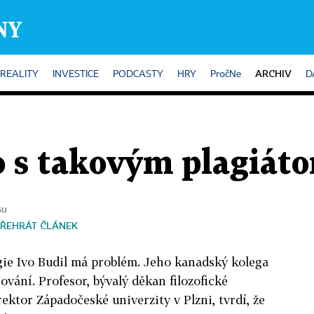
ARCHIV
REALITY
INVESTICE
PODCASTY
HRY
PročNe
D
o s takovým plagiát
su
ŘEHRÁT ČLÁNEK
gie Ivo Budil má problém. Jeho kanadský kolega
isování. Profesor, bývalý děkan filozofické
rektor Západočeské univerzity v Plzni, tvrdí, že