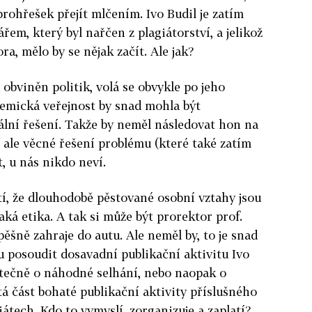
rohřešek přejít mlčením. Ivo Budil je zatím
em, který byl nařčen z plagiátorství, a jelikož
a, mělo by se nějak začít. Ale jak?
obviněn politik, volá se obvykle po jeho
mická veřejnost by snad mohla být
ální řešení. Takže by neměl následovat hon na
, ale věcné řešení problému (které také zatím
, u nás nikdo neví.
atí, že dlouhodobě pěstované osobní vztahy jsou
aká etika. A tak si může být prorektor prof.
spěšně zahraje do autu. Ale neměl by, to je snad
ku posoudit dosavadní publikační aktivitu Ivo
kutečně o náhodné selhání, nebo naopak o
tá část bohaté publikační aktivity příslušného
iátech. Kdo to vymyslí, zorganizuje a zaplatí?