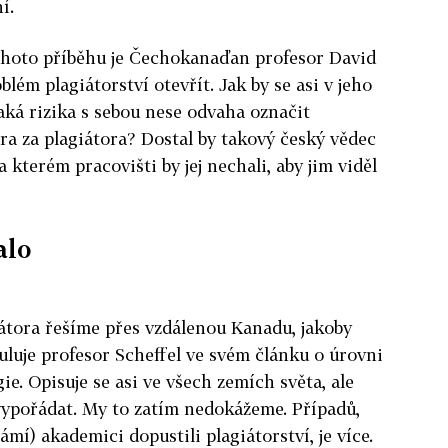
í.
hoto příběhu je Čechokanaďan profesor David
blém plagiátorství otevřít. Jak by se asi v jeho
aká rizika s sebou nese odvaha označit
ra za plagiátora? Dostal by takový český vědec
kterém pracovišti by jej nechali, aby jim viděl
alo
átora řešíme přes vzdálenou Kanadu, jakoby
tuluje profesor Scheffel ve svém článku o úrovni
e. Opisuje se asi ve všech zemích světa, ale
 vypořádat. My to zatím nedokážeme. Případů,
ámí) akademici dopustili plagiátorství, je více.