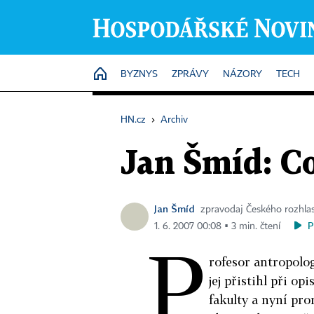
HOME
BYZNYS
ZPRÁVY
NÁZORY
TECH
HN.cz
›
Archiv
Jan Šmíd: C
Jan Šmíd
zpravodaj Českého rozhla
P
1. 6. 2007 00:08 ▪ 3 min. čtení
P
rofesor antropolo
jej přistihl při op
fakulty a nyní pro