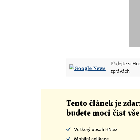
Přidejte si H
zprávách.
Tento článek
je
zdar
budete moci číst vš
Veškerý obsah HN.cz
Mobilní aplikace