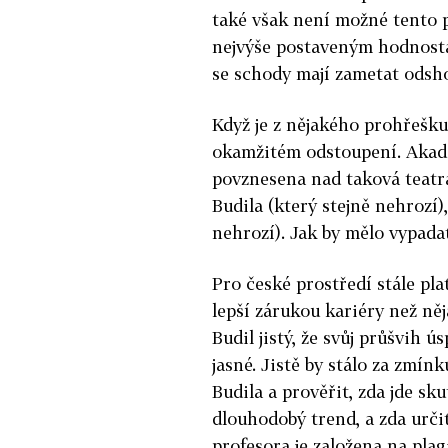
také však není možné tento p
nejvýše postaveným hodnostář
se schody mají zametat odshor
Když je z nějakého prohřešku 
okamžitém odstoupení. Akade
povznesena nad taková teatr
Budila (který stejně nehrozí)
nehrozí). Jak by mělo vypadat
Pro české prostředí stále pl
lepší zárukou kariéry než něj
Budil jistý, že svůj průšvih ú
jasné. Jistě by stálo za zmín
Budila a prověřit, zda jde s
dlouhodobý trend, a zda urči
profesora je založena na plag