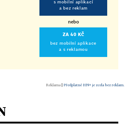
s mobilní aplikací
a bez reklam
nebo
ZA 40 KČ
bez mobilní aplikace
a s reklamou
|
Předplatné HN+ je zcela bez reklam.
N