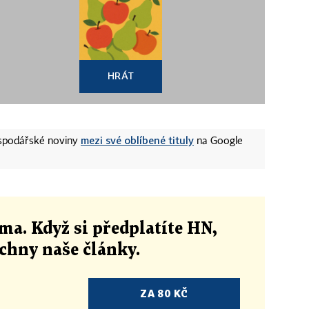
HRÁT
mezi své oblíbené tituly
ospodářské noviny
na Google
ma. Když si předplatíte HN,
echny naše články
.
ZA 80 KČ