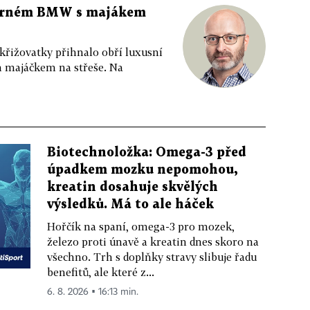
 černém BMW s majákem
 křižovatky přihnalo obří luxusní
m majáčkem na střeše. Na
Biotechnoložka: Omega-3 před
úpadkem mozku nepomohou,
kreatin dosahuje skvělých
výsledků. Má to ale háček
Hořčík na spaní, omega-3 pro mozek,
železo proti únavě a kreatin dnes skoro na
všechno. Trh s doplňky stravy slibuje řadu
benefitů, ale které z...
6. 8. 2026 ▪ 16:13 min.