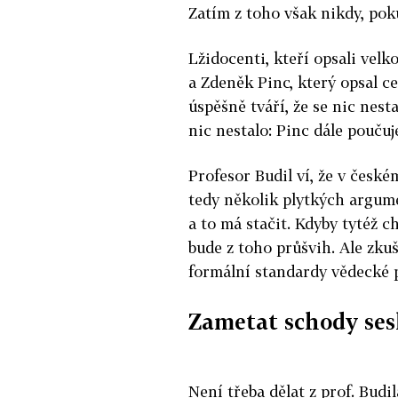
Zatím z toho však nikdy, pok
Lžidocenti, kteří opsali velko
a Zdeněk Pinc, který opsal ce
úspěšně tváří, že se nic nest
nic nestalo: Pinc dále poučuje
Profesor Budil ví, že v česk
tedy několik plytkých argumen
a to má stačit. Kdyby tytéž c
bude z toho průšvih. Ale zku
formální standardy vědecké p
Zametat schody se
Není třeba dělat z prof. Bud