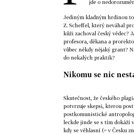
jde o nedorozuměn
Jediným kladným hrdinou to
Z. Scheffel, který neváhal pro
kůži zachoval český vědec? J
profesora, děkana a prorekto
vůbec někdy nějaký grant? Na 
do nekalých praktik?
Nikomu se nic nest
Skutečnost, že českého plagi
potvrzuje skepsi, kterou pos
postkomunistické antropologi
leckde jinde se s tím dokáží
kdy se věhlasní (= v Česku zn