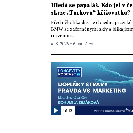
Hledá se papaláš. Kdo jel v
skrze „Turkovu“ křižovatku?
Před několika dny se do jedné pražské
BMW se začerněnými skly a blikající
červenou...
4. 8. 2026 ▪ 6 min. čtení
16:13