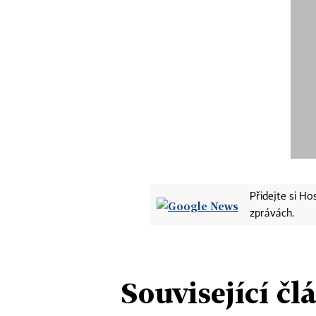
Přidejte si H
zprávách.
Související čl