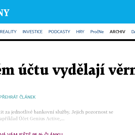
ARCHIV
REALITY
INVESTICE
PODCASTY
HRY
PročNe
D
m účtu vydělají věrn
PŘEHRÁT ČLÁNEK
it za jednotlivé bankovní služby. Jejich pozornost se
příklad Účet Genius Active,...
VÁ VÁM JEŠTĚ 95 % ČLÁNKU