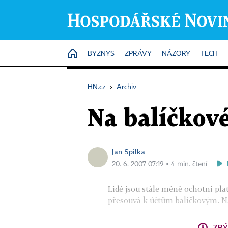
HOME
BYZNYS
ZPRÁVY
NÁZORY
TECH
HN.cz
›
Archiv
Na balíčkové
Jan Spilka
20. 6. 2007 07:19 ▪ 4 min. čtení
Lidé jsou stále méně ochotni plat
přesouvá k účtům balíčkovým. Na
ZBÝ