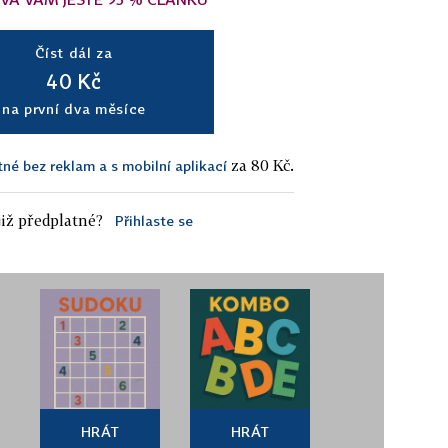
Číst dál za
40 Kč
na první dva měsíce
za 80 Kč.
tné bez reklam a s mobilní aplikací
iž předplatné?
Přihlaste se
HRÁT
HRÁT