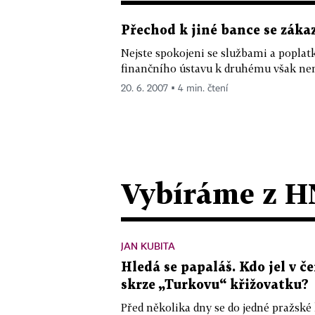
Přechod k jiné bance se zák
Nejste spokojeni se službami a poplat
finančního ústavu k druhému však nen
20. 6. 2007 ▪ 4 min. čtení
Vybíráme z H
JAN KUBITA
Hledá se papaláš. Kdo jel v
skrze „Turkovu“ křižovatku?
Před několika dny se do jedné pražské