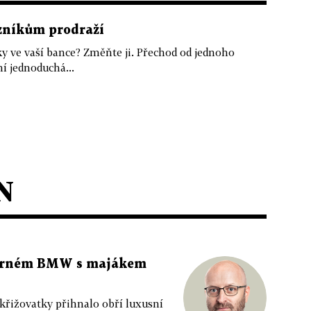
azníkům prodraží
ky ve vaší bance? Změňte ji. Přechod od jednoho
í jednoduchá...
N
 černém BMW s majákem
 křižovatky přihnalo obří luxusní