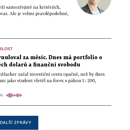
eží samozřejmě na kritériích,
vat. Ale je velmi pravděpodobné,
ISLOST
ynuloval za měsíc. Dnes má portfolio o
ch dolarů a finanční svobodu
nHacker začal investiční cestu opačně, než by dnes
m: jako student vletěl na forex s pákou 1 : 200,
in.
DALŠÍ ZPRÁVY