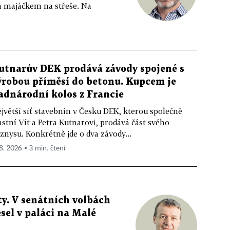
m majáčkem na střeše. Na
utnarův DEK prodává závody spojené s
ýrobou příměsí do betonu. Kupcem je
adnárodní kolos z Francie
jvětší síť stavebnin v Česku DEK, kterou společně
astní Vít a Petra Kutnarovi, prodává část svého
znysu. Konkrétně jde o dva závody...
 8. 2026 ▪ 3 min. čtení
y. V senátních volbách
sel v paláci na Malé