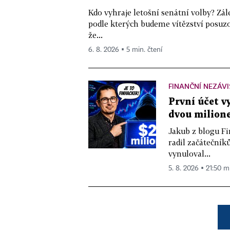
Kdo vyhraje letošní senátní volby? Zál
podle kterých budeme vítězství posuzo
že...
6. 8. 2026 ▪ 5 min. čtení
FINANČNÍ NEZÁV
První účet v
dvou milione
Jakub z blogu Fi
radil začátečníků
vynuloval...
5. 8. 2026 ▪ 21:50 m