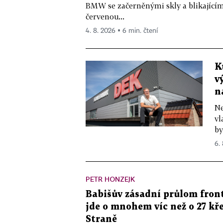
BMW se začerněnými skly a blikající
červenou...
4. 8. 2026 ▪ 6 min. čtení
K
v
n
Ne
vl
by
6.
PETR HONZEJK
Babišův zásadní průlom front
jde o mnohem víc než o 27 kře
Straně