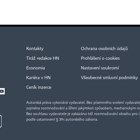
Kontakty
Ochrana osobních údajů
Tiráž redakce HN
Prohlášení o cookies
Economia
Nastavení soukromí
Kariéra v HN
Všeobecné smluvní podmínky
Ceník inzerce
Autorská práva vykonává vydavatel. Bez písemného svolení vydavatele 
zejména rozmnožování a šíření jakýmkoli způsobem, mechanickým ne
Bez souhlasu vydavatele je zakázáno též rozmnožování obsahu pro 
podle ustanovení § 39c autorského zákona.