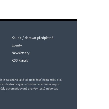
Koupit / darovat předplatné
Eventy
Newslettery
RSS kanály
je zakázáno jakékoli užití částí nebo celku díla,
bo elektronickým, v českém nebo jiném jazyce.
účely automatizované analýzy textů nebo dat