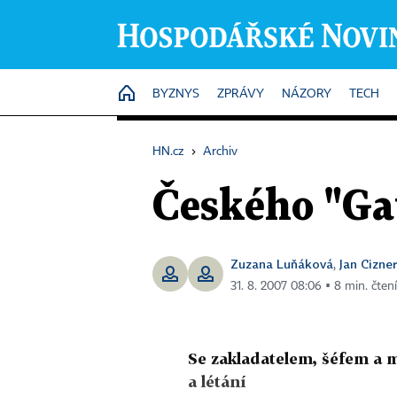
HOME
BYZNYS
ZPRÁVY
NÁZORY
TECH
HN.cz
›
Archiv
Českého "Ga
Zuzana Luňáková
Jan Cizner
,
31. 8. 2007 08:06 ▪ 8 min. čtení
Se zakladatelem, šéfem a 
a létání