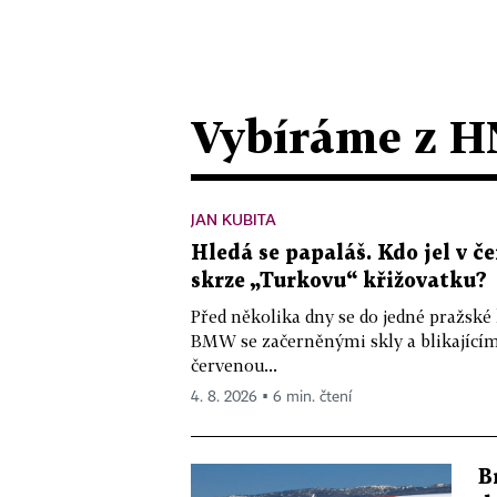
Vybíráme z H
JAN KUBITA
Hledá se papaláš. Kdo jel v
skrze „Turkovu“ křižovatku?
Před několika dny se do jedné pražské
BMW se začerněnými skly a blikající
červenou...
4. 8. 2026 ▪ 6 min. čtení
B