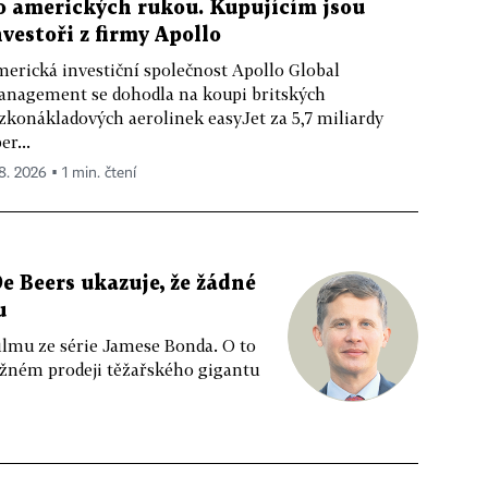
o amerických rukou. Kupujícím jsou
nvestoři z firmy Apollo
erická investiční společnost Apollo Global
nagement se dohodla na koupi britských
zkonákladových aerolinek easyJet za 5,7 miliardy
er...
 8. 2026 ▪ 1 min. čtení
e Beers ukazuje, že žádné
u
ilmu ze série Jamese Bonda. O to
ožném prodeji těžařského gigantu