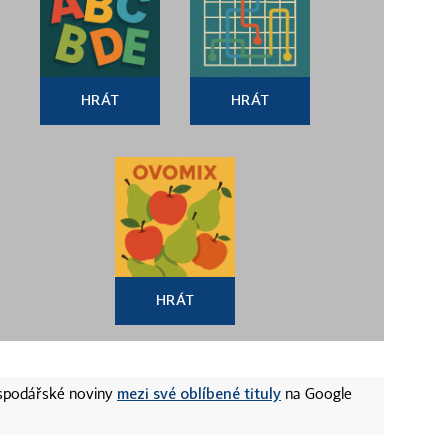
HRÁT
HRÁT
HRÁT
mezi své oblíbené tituly
ospodářské noviny
na Google