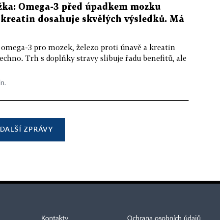
žka: Omega-3 před úpadkem mozku
kreatin dosahuje skvělých výsledků. Má
 omega-3 pro mozek, železo proti únavě a kreatin
echno. Trh s doplňky stravy slibuje řadu benefitů, ale
in.
DALŠÍ ZPRÁVY
Kontakty
Ochrana osobních údajů