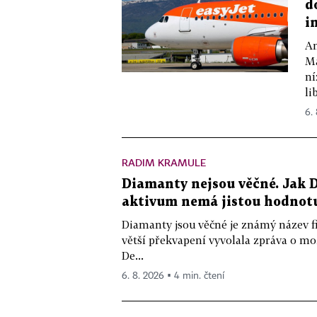
d
i
Am
Ma
ní
lib
6.
RADIM KRAMULE
Diamanty nejsou věčné. Jak D
aktivum nemá jistou hodnot
Diamanty jsou věčné je známý název f
větší překvapení vyvolala zpráva o m
De...
6. 8. 2026 ▪ 4 min. čtení