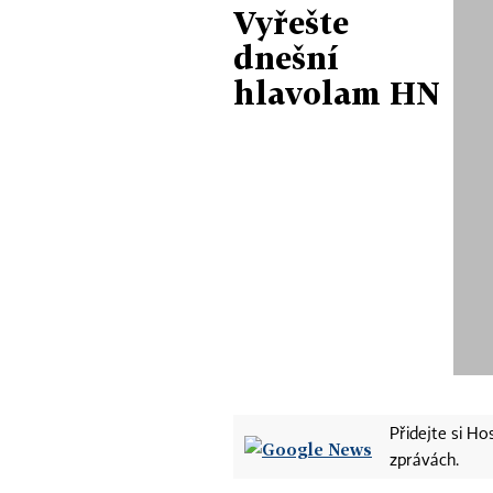
Vyřešte
dnešní
hlavolam HN
Přidejte si H
zprávách.