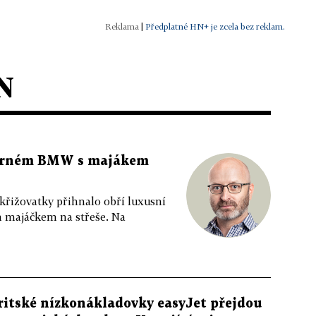
|
Předplatné HN+ je zcela bez reklam.
N
 černém BMW s majákem
 křižovatky přihnalo obří luxusní
m majáčkem na střeše. Na
ritské nízkonákladovky easyJet přejdou