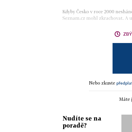
Kdyby Česko v roce 2000 nesháněl
Seznam.cz mohl zkrachovat. A urč
ZBÝ
Nebo zkuste
předpla
Máte j
Nudíte se na
poradě?