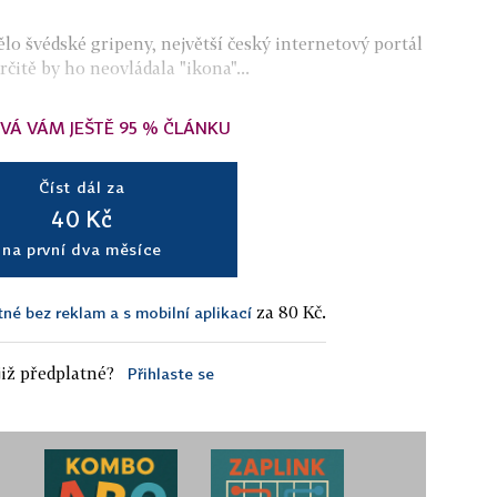
o švédské gripeny, největší český internetový portál
itě by ho neovládala "ikona"...
VÁ VÁM JEŠTĚ 95 % ČLÁNKU
Číst dál za
40 Kč
na první dva měsíce
za 80 Kč.
tné bez reklam a s mobilní aplikací
iž předplatné?
Přihlaste se