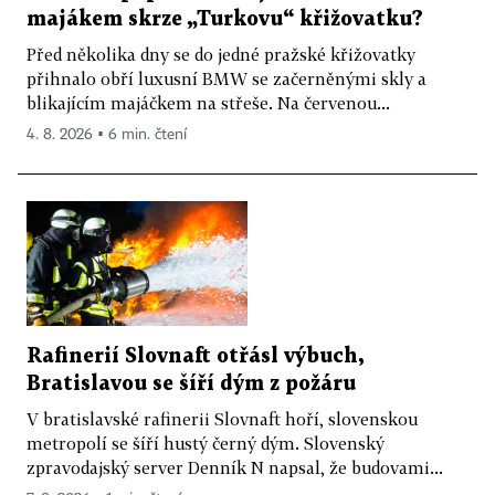
majákem skrze „Turkovu“ křižovatku?
Před několika dny se do jedné pražské křižovatky
přihnalo obří luxusní BMW se začerněnými skly a
blikajícím majáčkem na střeše. Na červenou...
4. 8. 2026 ▪ 6 min. čtení
Rafinerií Slovnaft otřásl výbuch,
Bratislavou se šíří dým z požáru
V bratislavské rafinerii Slovnaft hoří, slovenskou
metropolí se šíří hustý černý dým. Slovenský
zpravodajský server Denník N napsal, že budovami...