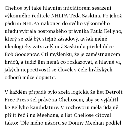
Chelios byl také hlavním iniciátorem sesazení
výkonného ředitele NHLPA Teda Saskina. Po jehož
pádu si NHLPA nakonec do svého výkonného
úřadu vybrala bostonského právníka Paula Kellyho,
který se zdá být stejně zásadový, avšak méně
ideologicky zatvrzelý než Saskinův předchůdce
Bob Goodenow. Ctí myšlenku, že je zaměstnancem
hráčů, a tudíž jim nemá co rozkazovat, a hlavně ví,
jakých nepoctivostí se člověk v čele hráčských
odborů může dopustit.
V každém případě bylo zcela logické, že list Detroit
Free Press šel právě za Cheliosem, aby se vyjádřil
ke Kellyho kandidatuře. V rozhovoru měla údajně
přijít řeč i na Meehana, a list Cheliose citoval
takto: "Dle mého názoru se Donny Meehan podílel