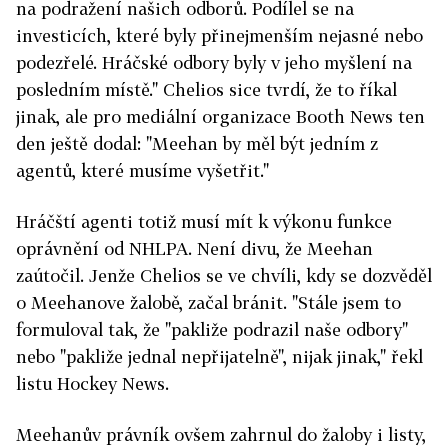
na podražení našich odborů. Podílel se na
investicích, které byly přinejmenším nejasné nebo
podezřelé. Hráčské odbory byly v jeho myšlení na
posledním místě." Chelios sice tvrdí, že to říkal
jinak, ale pro mediální organizace Booth News ten
den ještě dodal: "Meehan by měl být jedním z
agentů, které musíme vyšetřit."
Hráčští agenti totiž musí mít k výkonu funkce
oprávnění od NHLPA. Není divu, že Meehan
zaútočil. Jenže Chelios se ve chvíli, kdy se dozvěděl
o Meehanove žalobě, začal bránit. "Stále jsem to
formuloval tak, že "pakliže podrazil naše odbory"
nebo "pakliže jednal nepřijatelně", nijak jinak," řekl
listu Hockey News.
Meehanův právník ovšem zahrnul do žaloby i listy,