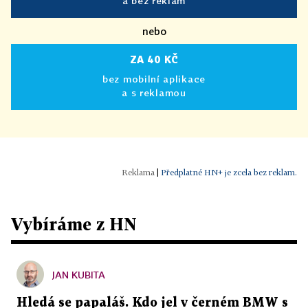
a bez reklam
nebo
ZA 40 KČ
bez mobilní aplikace
a s reklamou
|
Předplatné HN+ je zcela bez reklam.
Vybíráme z HN
JAN KUBITA
Hledá se papaláš. Kdo jel v černém BMW s