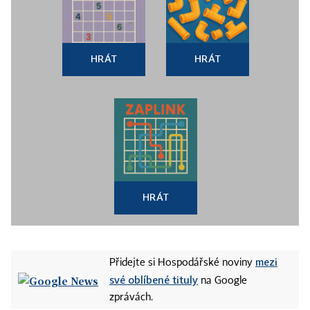
HRÁT
HRÁT
HRÁT
mezi
Přidejte si Hospodářské noviny
své oblíbené tituly
na Google
zprávách.