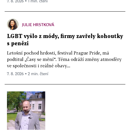
7. 8. 2026 ▪ 1 min. čtení
JULIE HRSTKOVÁ
LGBT vyšlo z módy, firmy zavřely kohoutky
s penězi
Letošní pochod hrdosti, festival Prague Pride, má
podtitul „Časy se mění“. Téma odráží změny atmosféry
ve společnosti i reálné obavy...
7. 8. 2026 ▪ 2 min. čtení