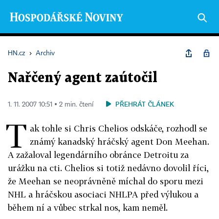
HN.cz
›
Archiv
Nařčený agent zaútočil
PŘEHRÁT ČLÁNEK
1. 11. 2007 10:51 ▪ 2 min. čtení
T
ak tohle si Chris Chelios odskáče, rozhodl se
známý kanadský hráčský agent Don Meehan.
A zažaloval legendárního obránce Detroitu za
urážku na cti. Chelios si totiž nedávno dovolil říci,
že Meehan se neoprávněně míchal do sporu mezi
NHL a hráčskou asociaci NHLPA před výlukou a
během ní a vůbec strkal nos, kam neměl.