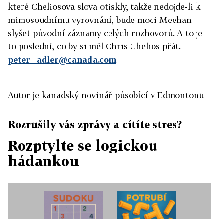
které Cheliosova slova otiskly, takže nedojde-li k
mimosoudnímu vyrovnání, bude moci Meehan
slyšet původní záznamy celých rozhovorů. A to je
to poslední, co by si měl Chris Chelios přát.
peter_adler@canada.com
Autor je kanadský novinář působící v Edmontonu
Rozrušily vás zprávy a cítíte stres?
Rozptylte se logickou
hádankou