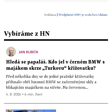
|
Předplatné HN+ je zcela bez reklam.
Vybíráme z HN
JAN KUBITA
Hledá se papaláš. Kdo jel v černém BMW s
majákem skrze „Turkovu“ křižovatku?
Před několika dny se do jedné pražské křižovatky
přihnalo obří luxusní BMW se začerněnými skly a
blikajícím majáčkem na střeše. Na červenou...
4. 8. 2026 ▪ 6 min. čtení