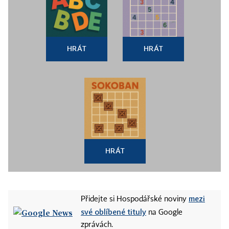
HRÁT
HRÁT
HRÁT
mezi
Přidejte si Hospodářské noviny
své oblíbené tituly
na Google
zprávách.