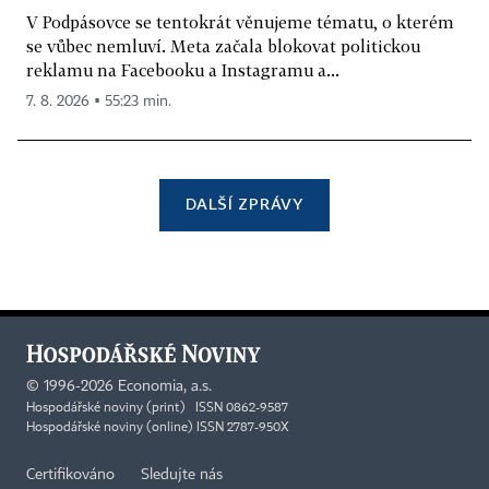
V Podpásovce se tentokrát věnujeme tématu, o kterém
se vůbec nemluví. Meta začala blokovat politickou
reklamu na Facebooku a Instagramu a...
7. 8. 2026 ▪ 55:23 min.
DALŠÍ ZPRÁVY
©
1996-2026
Economia, a.s.
Hospodářské noviny (print) ISSN 0862-9587
Hospodářské noviny (online) ISSN 2787-950X
Certifikováno
Sledujte nás