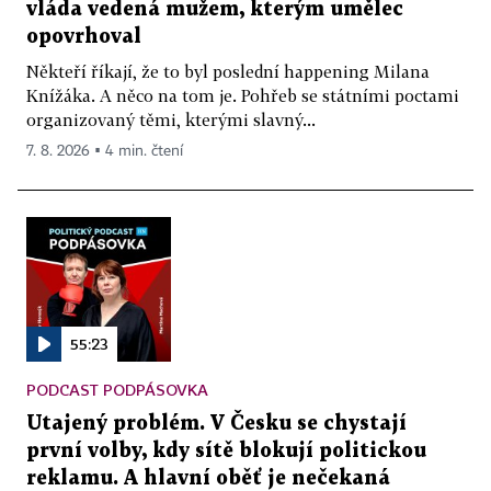
vláda vedená mužem, kterým umělec
opovrhoval
Někteří říkají, že to byl poslední happening Milana
Knížáka. A něco na tom je. Pohřeb se státními poctami
organizovaný těmi, kterými slavný...
7. 8. 2026 ▪ 4 min. čtení
55:23
PODCAST PODPÁSOVKA
Utajený problém. V Česku se chystají
první volby, kdy sítě blokují politickou
reklamu. A hlavní oběť je nečekaná