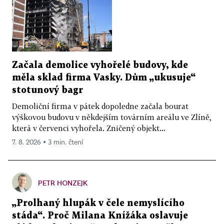
Začala demolice vyhořelé budovy, kde
měla sklad firma Vasky. Dům „ukusuje“
stotunový bagr
Demoliční firma v pátek dopoledne začala bourat
výškovou budovu v někdejším továrním areálu ve Zlíně,
která v červenci vyhořela. Zničený objekt...
7. 8. 2026 ▪ 3 min. čtení
PETR HONZEJK
„Prolhaný hlupák v čele nemyslícího
stáda“. Proč Milana Knížáka oslavuje