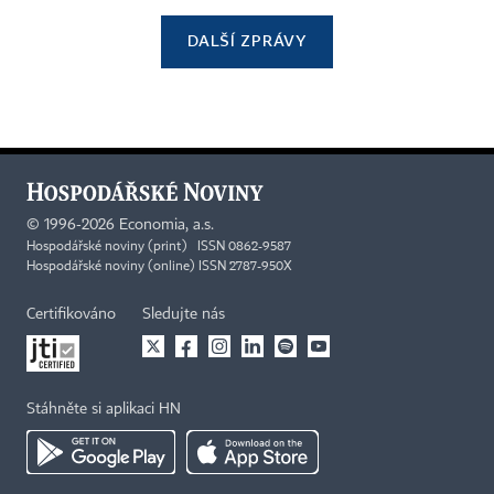
DALŠÍ ZPRÁVY
©
1996-2026
Economia, a.s.
Hospodářské noviny (print) ISSN 0862-9587
Hospodářské noviny (online) ISSN 2787-950X
Certifikováno
Sledujte nás
Stáhněte si aplikaci HN