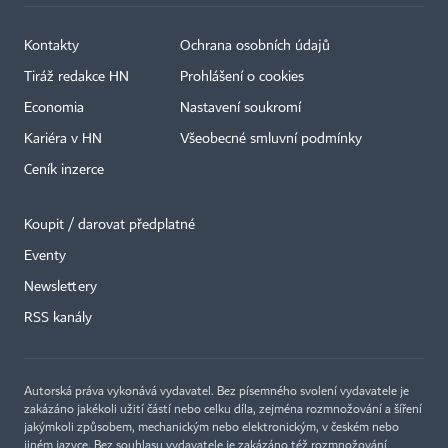
Kontakty
Ochrana osobních údajů
Tiráž redakce HN
Prohlášení o cookies
Economia
Nastavení soukromí
Kariéra v HN
Všeobecné smluvní podmínky
Ceník inzerce
Koupit / darovat předplatné
Eventy
Newslettery
RSS kanály
Autorská práva vykonává vydavatel. Bez písemného svolení vydavatele je
zakázáno jakékoli užití částí nebo celku díla, zejména rozmnožování a šíření
jakýmkoli způsobem, mechanickým nebo elektronickým, v českém nebo
jiném jazyce. Bez souhlasu vydavatele je zakázáno též rozmnožování