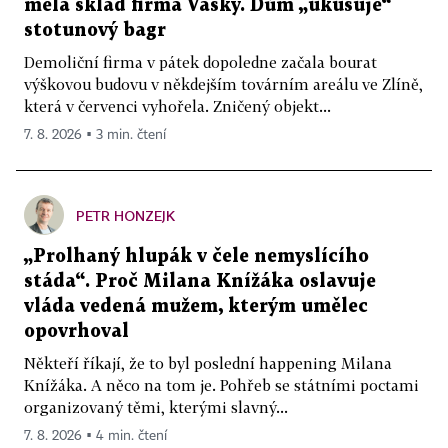
měla sklad firma Vasky. Dům „ukusuje“
stotunový bagr
Demoliční firma v pátek dopoledne začala bourat
výškovou budovu v někdejším továrním areálu ve Zlíně,
která v červenci vyhořela. Zničený objekt...
7. 8. 2026 ▪ 3 min. čtení
PETR HONZEJK
„Prolhaný hlupák v čele nemyslícího
stáda“. Proč Milana Knížáka oslavuje
vláda vedená mužem, kterým umělec
opovrhoval
Někteří říkají, že to byl poslední happening Milana
Knížáka. A něco na tom je. Pohřeb se státními poctami
organizovaný těmi, kterými slavný...
7. 8. 2026 ▪ 4 min. čtení