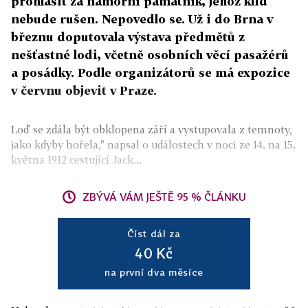
prohlásit za námořní památník, jehož klid
nebude rušen. Nepovedlo se. Už i do Brna v
březnu doputovala výstava předmětů z
nešťastné lodi, včetně osobních věcí pasažérů
a posádky. Podle organizátorů se má expozice
v červnu objevit v Praze.
Loď se zdála být obklopena září a vystupovala z temnoty,
jako kdyby hořela," napsal o událostech v noci ze 14. na 15.
května 1912 cestující Jack...
ZBÝVÁ VÁM JEŠTĚ 95 % ČLÁNKU
Číst dál za
40 Kč
na první dva měsíce