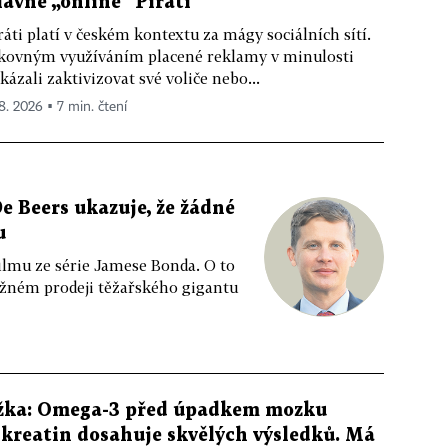
lavně „online“ Piráti
ráti platí v českém kontextu za mágy sociálních sítí.
kovným využíváním placené reklamy v minulosti
kázali zaktivizovat své voliče nebo...
 8. 2026 ▪ 7 min. čtení
e Beers ukazuje, že žádné
u
ilmu ze série Jamese Bonda. O to
ožném prodeji těžařského gigantu
žka: Omega-3 před úpadkem mozku
kreatin dosahuje skvělých výsledků. Má