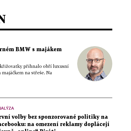
N
 černém BMW s majákem
 křižovatky přihnalo obří luxusní
m majáčkem na střeše. Na
NALÝZA
rvní volby bez sponzorované politiky na
acebooku: na omezení reklamy doplácejí