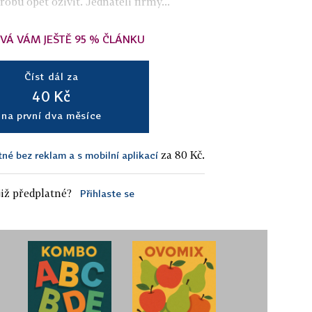
bu opět oživit. Jednateli firmy...
VÁ VÁM JEŠTĚ 95 % ČLÁNKU
Číst dál za
40 Kč
na první dva měsíce
za 80 Kč.
tné bez reklam a s mobilní aplikací
iž předplatné?
Přihlaste se