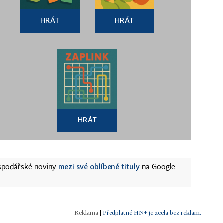
HRÁT
HRÁT
HRÁT
mezi své oblíbené tituly
ospodářské noviny
na Google
|
Předplatné HN+ je zcela bez reklam.