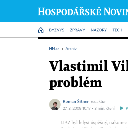
HOME
BYZNYS
ZPRÁVY
NÁZORY
TECH
HN.cz
›
Archiv
Vlastimil Vi
problém
Roman Šitner
redaktor
27. 3. 2008 10:17 ▪ 3 min. čtení
LIAZ byl kdysi úspěšný, nakonec 