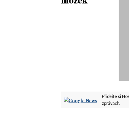
mozek
Přidejte si H
zprávách.