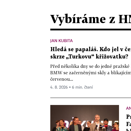
Vybíráme z H
JAN KUBITA
Hledá se papaláš. Kdo jel v
skrze „Turkovu“ křižovatku?
Před několika dny se do jedné pražské
BMW se začerněnými skly a blikající
červenou...
4. 8. 2026 ▪ 6 min. čtení
A
P
F