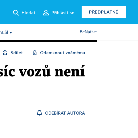
PŘEDPLATNÉ
Hledat
Přihlásit se
BeNative
ALŠÍ
Sdílet
Odemknout známému
síc vozů není
ODEBÍRAT AUTORA