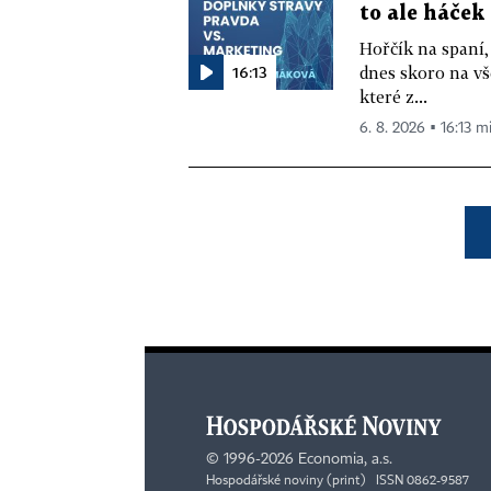
to ale háček
Hořčík na spaní,
16:13
dnes skoro na vš
které z...
6. 8. 2026 ▪ 16:13 m
©
1996-2026
Economia, a.s.
Hospodářské noviny (print) ISSN 0862-9587