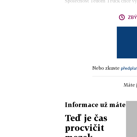
Společnost Tedom Truck chce výro
ZBÝ
Nebo zkuste
předpla
Máte j
Informace už máte
Teď je čas
procvičit