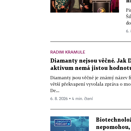
h
Pi
Ši
do
6.
RADIM KRAMULE
Diamanty nejsou věčné. Jak D
aktivum nemá jistou hodnot
Diamanty jsou věčné je známý název f
větší překvapení vyvolala zpráva o m
De...
6. 8. 2026 ▪ 4 min. čtení
Biotechnolo
nepomohou, 