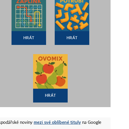
HRÁT
HRÁT
HRÁT
mezi své oblíbené tituly
ospodářské noviny
na Google