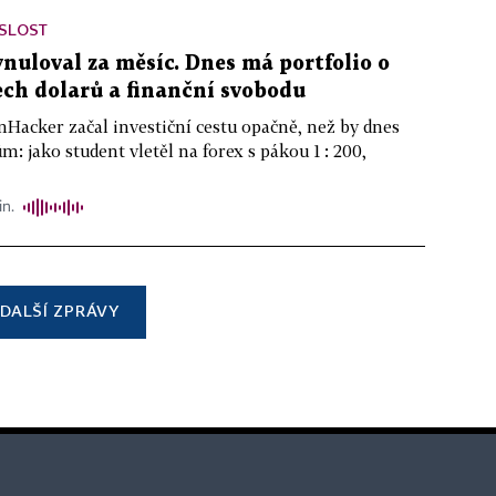
ISLOST
ynuloval za měsíc. Dnes má portfolio o
ch dolarů a finanční svobodu
nHacker začal investiční cestu opačně, než by dnes
m: jako student vletěl na forex s pákou 1 : 200,
in.
DALŠÍ ZPRÁVY