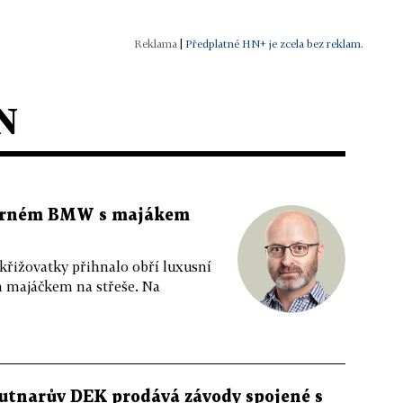
|
Předplatné HN+ je zcela bez reklam.
N
 černém BMW s majákem
 křižovatky přihnalo obří luxusní
m majáčkem na střeše. Na
utnarův DEK prodává závody spojené s