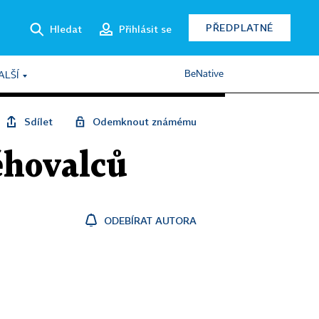
PŘEDPLATNÉ
Hledat
Přihlásit se
BeNative
ALŠÍ
Sdílet
Odemknout známému
ěhovalců
ODEBÍRAT AUTORA