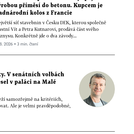
ýrobou příměsí do betonu. Kupcem je
adnárodní kolos z Francie
jvětší síť stavebnin v Česku DEK, kterou společně
astní Vít a Petra Kutnarovi, prodává část svého
znysu. Konkrétně jde o dva závody...
 8. 2026 ▪ 3 min. čtení
y. V senátních volbách
sel v paláci na Malé
eží samozřejmě na kritériích,
vat. Ale je velmi pravděpodobné,