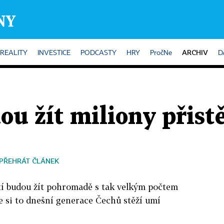
ARCHIV
REALITY
INVESTICE
PODCASTY
HRY
PročNe
D
ou žít miliony přist
PŘEHRÁT ČLÁNEK
tí budou žít pohromadě s tak velkým počtem
že si to dnešní generace Čechů stěží umí