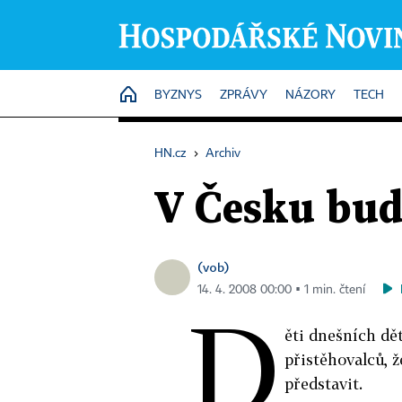
HOME
BYZNYS
ZPRÁVY
NÁZORY
TECH
HN.cz
›
Archiv
V Česku bud
(vob)
14. 4. 2008 00:00 ▪ 1 min. čtení
D
ěti dnešních dě
přistěhovalců, 
představit.