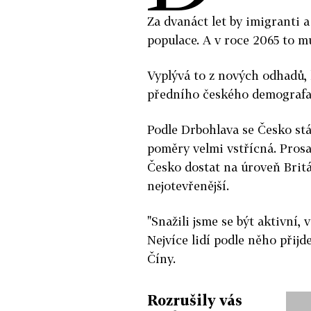
Za dvanáct let by imigranti a
populace. A v roce 2065 to mů
Vyplývá to z nových odhadů
předního českého demografa 
Podle Drbohlava se Česko stá
poměry velmi vstřícná. Prosad
Česko dostat na úroveň Brit
nejotevřenější.
"Snažili jsme se být aktivní,
Nejvíce lidí podle něho přijd
Číny.
Rozrušily vás