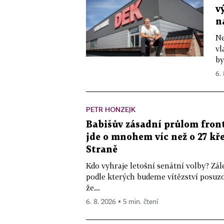
v
n
Ne
vl
by
6.
PETR HONZEJK
Babišův zásadní průlom front
jde o mnohem víc než o 27 kře
Straně
Kdo vyhraje letošní senátní volby? Zál
podle kterých budeme vítězství posuzo
že...
6. 8. 2026 ▪ 5 min. čtení