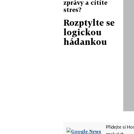
zprávy a cítíte
stres?
Rozptylte se
logickou
hádankou
Přidejte si H