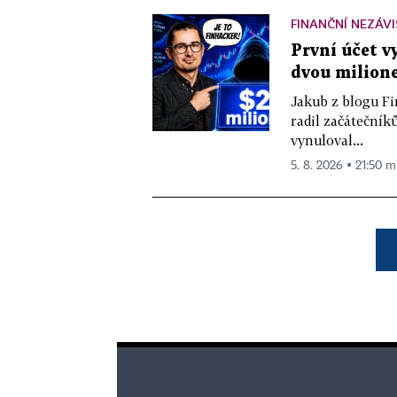
FINANČNÍ NEZÁV
První účet v
dvou milione
Jakub z blogu Fi
radil začátečníků
vynuloval...
5. 8. 2026 ▪ 21:50 m