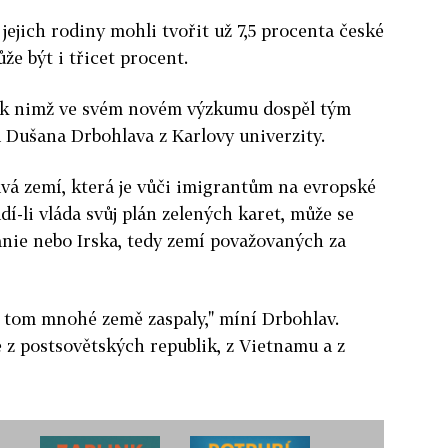
 jejich rodiny mohli tvořit už 7,5 procenta české
že být i třicet procent.
, k nimž ve svém novém výzkumu dospěl tým
Dušana Drbohlava z Karlovy univerzity.
vá zemí, která je vůči imigrantům na evropské
í-li vláda svůj plán zelených karet, může se
ánie nebo Irska, tedy zemí považovaných za
 v tom mnohé země zaspaly," míní Drbohlav.
e z postsovětských republik, z Vietnamu a z