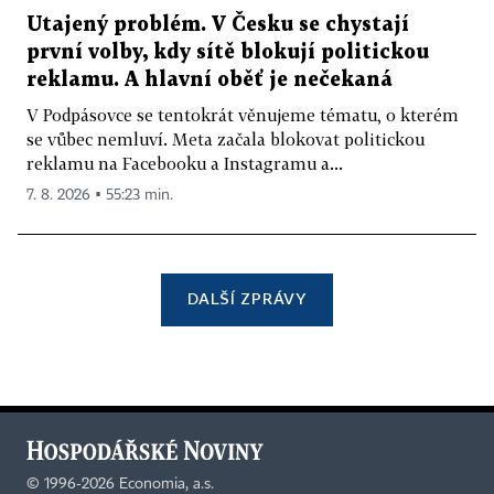
Utajený problém. V Česku se chystají
první volby, kdy sítě blokují politickou
reklamu. A hlavní oběť je nečekaná
V Podpásovce se tentokrát věnujeme tématu, o kterém
se vůbec nemluví. Meta začala blokovat politickou
reklamu na Facebooku a Instagramu a...
7. 8. 2026 ▪ 55:23 min.
DALŠÍ ZPRÁVY
©
1996-2026
Economia, a.s.