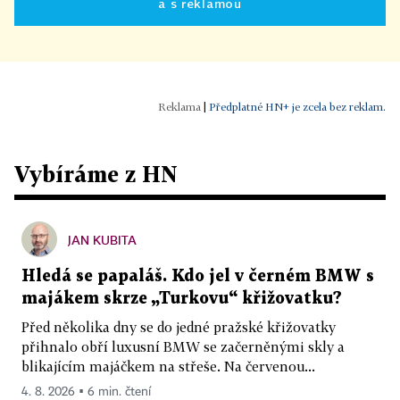
a s reklamou
|
Předplatné HN+ je zcela bez reklam.
Vybíráme z HN
JAN KUBITA
Hledá se papaláš. Kdo jel v černém BMW s
majákem skrze „Turkovu“ křižovatku?
Před několika dny se do jedné pražské křižovatky
přihnalo obří luxusní BMW se začerněnými skly a
blikajícím majáčkem na střeše. Na červenou...
4. 8. 2026 ▪ 6 min. čtení