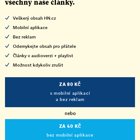
všechny naše články
.
Veškerý obsah HN.cz
Mobilní aplikace
Bez reklam
Odemykejte obsah pro přátele
Články v audioverzi + playlist
Možnost kdykoliv zrušit
ZA 80 KČ
s mobilní aplikací
a bez reklam
nebo
ZA 40 KČ
bez mobilní aplikace