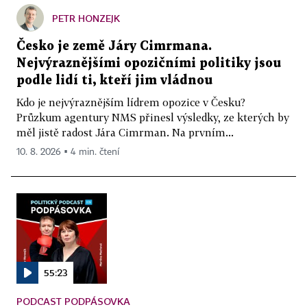
PETR HONZEJK
Česko je země Járy Cimrmana.
Nejvýraznějšími opozičními politiky jsou
podle lidí ti, kteří jim vládnou
Kdo je nejvýraznějším lídrem opozice v Česku?
Průzkum agentury NMS přinesl výsledky, ze kterých by
měl jistě radost Jára Cimrman. Na prvním...
10. 8. 2026 ▪ 4 min. čtení
55:23
PODCAST PODPÁSOVKA