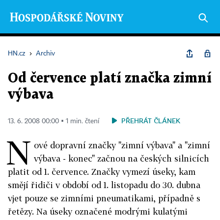
HN.cz
›
Archiv
Od července platí značka zimní
výbava
PŘEHRÁT ČLÁNEK
13. 6. 2008 00:00 ▪ 1 min. čtení
N
ové dopravní značky "zimní výbava" a "zimní
výbava - konec" začnou na českých silnicích
platit od 1. července. Značky vymezí úseky, kam
smějí řidiči v období od 1. listopadu do 30. dubna
vjet pouze se zimními pneumatikami, případně s
řetězy. Na úseky označené modrými kulatými