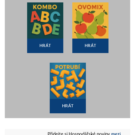
HRÁT
HRÁT
HRÁT
mezi
Přidejte si Hospodářské noviny