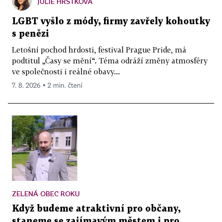
JULIE HRSTKOVÁ
LGBT vyšlo z módy, firmy zavřely kohoutky
s penězi
Letošní pochod hrdosti, festival Prague Pride, má
podtitul „Časy se mění“. Téma odráží změny atmosféry
ve společnosti i reálné obavy...
7. 8. 2026 ▪ 2 min. čtení
ZELENÁ OBEC ROKU
Když budeme atraktivní pro občany,
staneme se zajímavým městem i pro