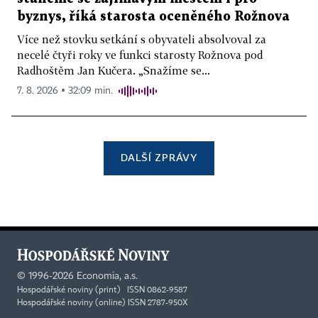
byznys, říká starosta oceněného Rožnova
Více než stovku setkání s obyvateli absolvoval za
necelé čtyři roky ve funkci starosty Rožnova pod
Radhoštěm Jan Kučera. „Snažíme se...
7. 8. 2026 ▪ 32:09 min.
DALŠÍ ZPRÁVY
©
1996-2026
Economia, a.s.
Hospodářské noviny (print) ISSN 0862-9587
Hospodářské noviny (online) ISSN 2787-950X