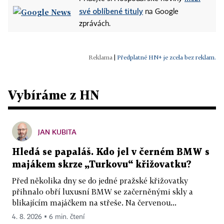
své oblíbené tituly
na Google
zprávách.
|
Předplatné HN+ je zcela bez reklam.
Vybíráme z HN
JAN KUBITA
Hledá se papaláš. Kdo jel v černém BMW s
majákem skrze „Turkovu“ křižovatku?
Před několika dny se do jedné pražské křižovatky
přihnalo obří luxusní BMW se začerněnými skly a
blikajícím majáčkem na střeše. Na červenou...
4. 8. 2026 ▪ 6 min. čtení