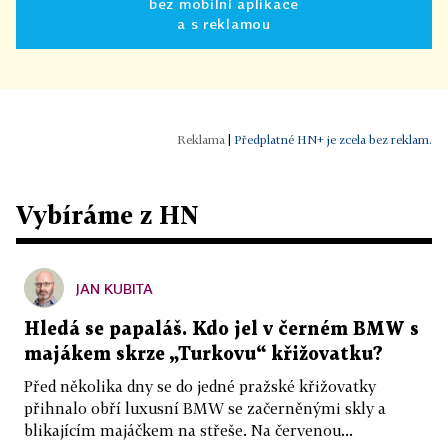
bez mobilní aplikace
a s reklamou
|
Předplatné HN+ je zcela bez reklam.
Vybíráme z HN
JAN KUBITA
Hledá se papaláš. Kdo jel v černém BMW s
majákem skrze „Turkovu“ křižovatku?
Před několika dny se do jedné pražské křižovatky
přihnalo obří luxusní BMW se začerněnými skly a
blikajícím majáčkem na střeše. Na červenou...