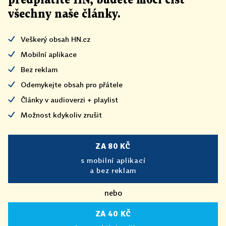
předplatíte HN, budete moci číst
všechny naše články
.
Veškerý obsah HN.cz
Mobilní aplikace
Bez reklam
Odemykejte obsah pro přátele
Články v audioverzi + playlist
Možnost kdykoliv zrušit
ZA 80 KČ
s mobilní aplikací
a bez reklam
nebo
ZA 40 KČ