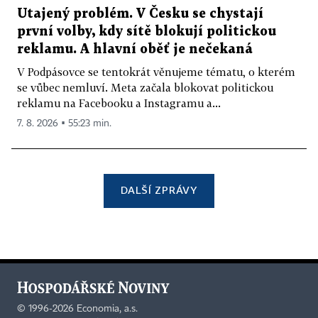
Utajený problém. V Česku se chystají
první volby, kdy sítě blokují politickou
reklamu. A hlavní oběť je nečekaná
V Podpásovce se tentokrát věnujeme tématu, o kterém
se vůbec nemluví. Meta začala blokovat politickou
reklamu na Facebooku a Instagramu a...
7. 8. 2026 ▪ 55:23 min.
DALŠÍ ZPRÁVY
©
1996-2026
Economia, a.s.