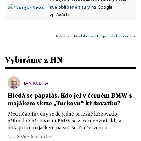
své oblíbené tituly
na Google
zprávách.
|
Předplatné HN+ je zcela bez reklam.
Vybíráme z HN
JAN KUBITA
Hledá se papaláš. Kdo jel v černém BMW s
majákem skrze „Turkovu“ křižovatku?
Před několika dny se do jedné pražské křižovatky
přihnalo obří luxusní BMW se začerněnými skly a
blikajícím majáčkem na střeše. Na červenou...
4. 8. 2026 ▪ 6 min. čtení