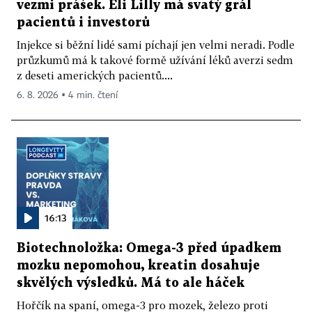
vezmi prášek. Eli Lilly má svatý grál
pacientů i investorů
Injekce si běžní lidé sami píchají jen velmi neradi. Podle
průzkumů má k takové formě užívání léků averzi sedm
z deseti amerických pacientů....
6. 8. 2026 ▪ 4 min. čtení
16:13
Biotechnoložka: Omega-3 před úpadkem
mozku nepomohou, kreatin dosahuje
skvělých výsledků. Má to ale háček
Hořčík na spaní, omega-3 pro mozek, železo proti