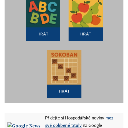
HRÁT
HRÁT
HRÁT
mezi
Přidejte si Hospodářské noviny
své oblíbené tituly
na Google