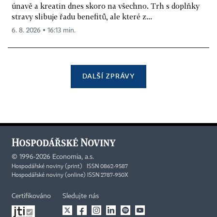
únavě a kreatin dnes skoro na všechno. Trh s doplňky
stravy slibuje řadu benefitů, ale které z...
6. 8. 2026 ▪ 16:13 min.
DALŠÍ ZPRÁVY
©
1996-2026
Economia, a.s.
Hospodářské noviny (print) ISSN 0862-9587
Hospodářské noviny (online) ISSN 2787-950X
Certifikováno
Sledujte nás