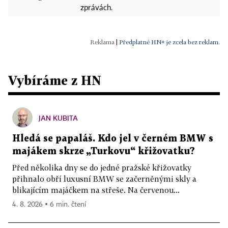
zprávách.
|
Předplatné HN+ je zcela bez reklam.
Vybíráme z HN
JAN KUBITA
Hledá se papaláš. Kdo jel v černém BMW s
majákem skrze „Turkovu“ křižovatku?
Před několika dny se do jedné pražské křižovatky
přihnalo obří luxusní BMW se začerněnými skly a
blikajícím majáčkem na střeše. Na červenou...
4. 8. 2026 ▪ 6 min. čtení