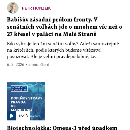
PETR HONZEJK
Babišův zásadní průlom fronty. V
senátních volbách jde o mnohem víc než o
27 křesel v paláci na Malé Straně
Kdo vyhraje letošní senátní volby? Záleží samozřejmě
na kritériích, podle kterých budeme vítězství
posuzovat. Ale je velmi pravděpodobné, že...
6. 8. 2026 ▪ 5 min. čtení
16:13
Biotechnoložka: Omega-3 před úpadkem