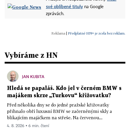
své oblíbené tituly
na Google
zprávách.
|
Předplatné HN+ je zcela bez reklam.
Vybíráme z HN
JAN KUBITA
Hledá se papaláš. Kdo jel v černém BMW s
majákem skrze „Turkovu“ křižovatku?
Před několika dny se do jedné pražské křižovatky
přihnalo obří luxusní BMW se začerněnými skly a
blikajícím majáčkem na střeše. Na červenou...
4. 8. 2026 ▪ 6 min. čtení