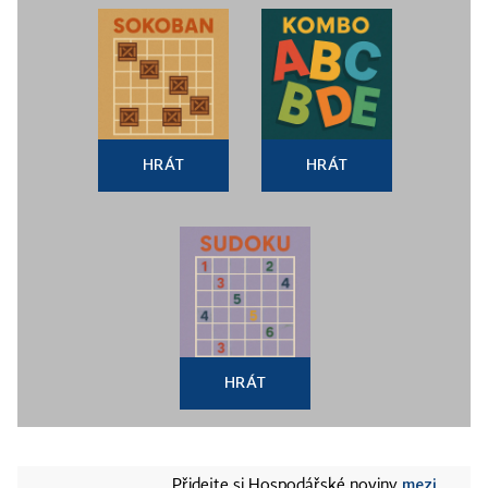
HRÁT
HRÁT
HRÁT
mezi
Přidejte si Hospodářské noviny