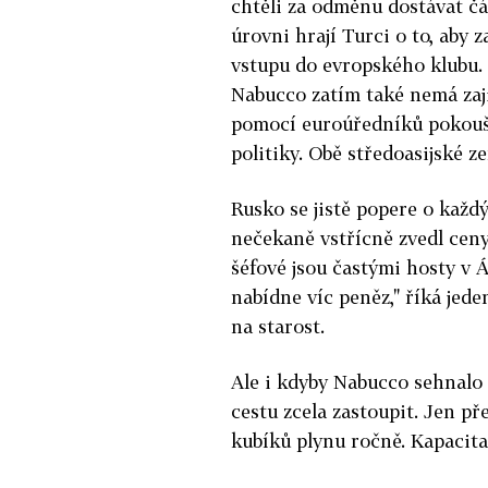
chtěli za odměnu dostávat čá
úrovni hrají Turci o to, aby
vstupu do evropského klubu. 
Nabucco zatím také nemá zaji
pomocí euroúředníků pokouše
politiky. Obě středoasijské z
Rusko se jistě popere o každ
nečekaně vstřícně zvedl ceny
šéfové jsou častými hosty v 
nabídne víc peněz," říká jed
na starost.
Ale i kdyby Nabucco sehnalo
cestu zcela zastoupit. Jen p
kubíků plynu ročně. Kapacita