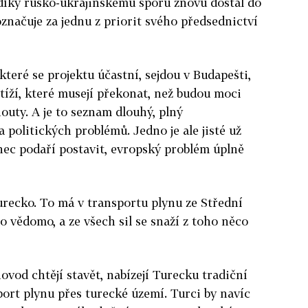
e díky rusko-ukrajinskému sporu znovu dostal do
značuje za jednu z priorit svého předsednictví
 které se projektu účastní, sejdou v Budapešti,
íží, které musejí překonat, než budou moci
outy. A je to seznam dlouhý, plný
politických problémů. Jedno je ale jisté už
nec podaří postavit, evropský problém úplně
recko. To má v transportu plynu ze Střední
ho vědomo, a ze všech sil se snaží z toho něco
ovod chtějí stavět, nabízejí Turecku tradiční
ort plynu přes turecké území. Turci by navíc