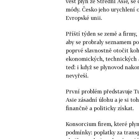
vést plyn ze Střední Asie, s
módy. Česko jeho urychlení o
Evropské unii.
Příští týden se země a firmy,
aby se probraly seznamem pot
poprvé slavnostně otočit koh
ekonomických, technických a 
teď: i když se plynovod nako
nevyřeší.
První problém představuje Tu
Asie zásadní úlohu a je si to
finančně a politicky získat.
Konsorcium firem, které plyn
podmínky: poplatky za transp