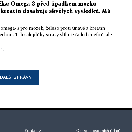
žka: Omega-3 před úpadkem mozku
kreatin dosahuje skvělých výsledků. Má
 omega-3 pro mozek, železo proti únavě a kreatin
echno. Trh s doplňky stravy slibuje řadu benefitů, ale
in.
DALŠÍ ZPRÁVY
Kontakty
Ochrana osobních údajů