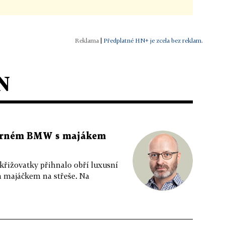
|
Předplatné HN+ je zcela bez reklam.
N
 černém BMW s majákem
 křižovatky přihnalo obří luxusní
m majáčkem na střeše. Na