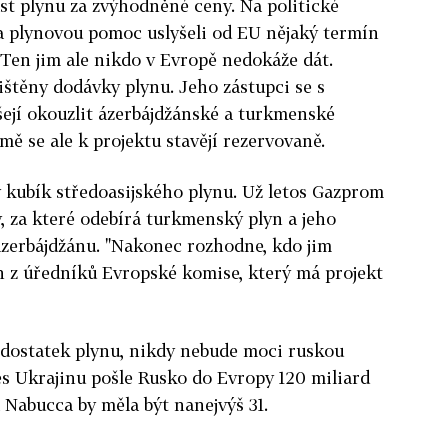
st plynu za zvýhodněné ceny. Na politické
 za plynovou pomoc uslyšeli od EU nějaký termín
Ten jim ale nikdo v Evropě nedokáže dát.
štěny dodávky plynu. Jeho zástupci se s
jí okouzlit ázerbájdžánské a turkmenské
emě se ale k projektu stavějí rezervovaně.
ý kubík středoasijského plynu. Už letos Gazprom
, za které odebírá turkmenský plyn a jeho
Ázerbájdžánu. "Nakonec rozhodne, kdo jim
en z úředníků Evropské komise, který má projekt
 dostatek plynu, nikdy nebude moci ruskou
řes Ukrajinu pošle Rusko do Evropy 120 miliard
 Nabucca by měla být nanejvýš 31.