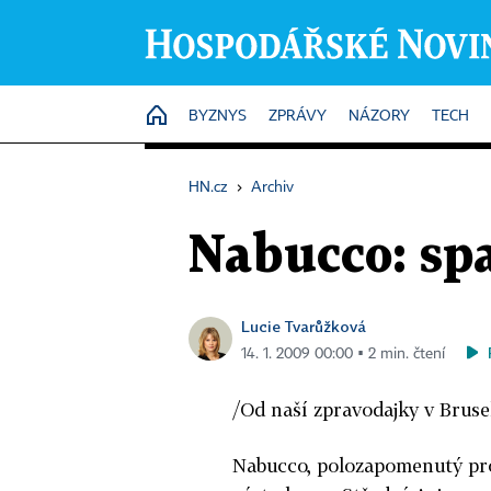
HOME
BYZNYS
ZPRÁVY
NÁZORY
TECH
HN.cz
›
Archiv
Nabucco: sp
Lucie Tvarůžková
14. 1. 2009 00:00 ▪ 2 min. čtení
/Od naší zpravodajky v Bruse
Nabucco, polozapomenutý pro