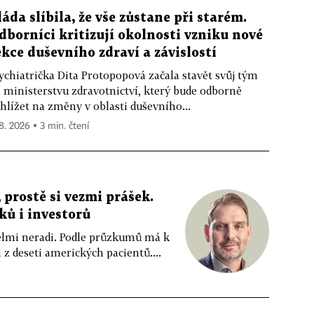
láda slíbila, že vše zůstane při starém.
dborníci kritizují okolnosti vzniku nové
ekce duševního zdraví a závislostí
ychiatrička Dita Protopopová začala stavět svůj tým
 ministerstvu zdravotnictví, který bude odborně
hlížet na změny v oblasti duševního...
 8. 2026 ▪ 3 min. čtení
 prostě si vezmi prášek.
íků i investorů
 velmi neradi. Podle průzkumů má k
z deseti amerických pacientů....