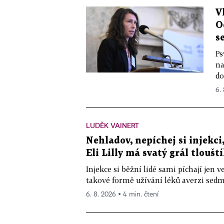
V
O
s
Ps
na
do
6.
LUDĚK VAINERT
Nehladov, nepíchej si injekci,
Eli Lilly má svatý grál tloušt
Injekce si běžní lidé sami píchají jen
takové formě užívání léků averzi sedm 
6. 8. 2026 ▪ 4 min. čtení