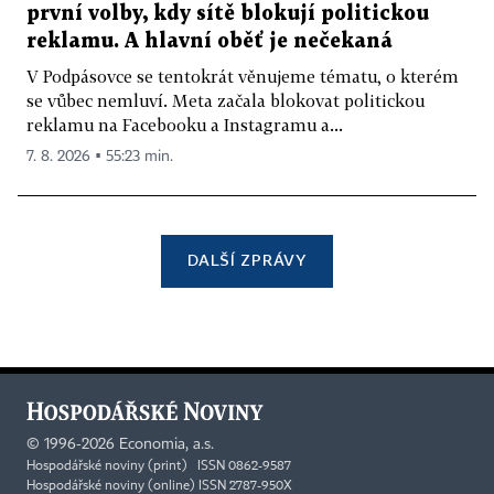
první volby, kdy sítě blokují politickou
reklamu. A hlavní oběť je nečekaná
V Podpásovce se tentokrát věnujeme tématu, o kterém
se vůbec nemluví. Meta začala blokovat politickou
reklamu na Facebooku a Instagramu a...
7. 8. 2026 ▪ 55:23 min.
DALŠÍ ZPRÁVY
©
1996-2026
Economia, a.s.
Hospodářské noviny (print) ISSN 0862-9587
Hospodářské noviny (online) ISSN 2787-950X