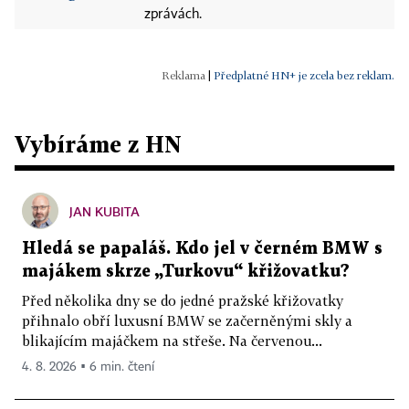
zprávách.
|
Předplatné HN+ je zcela bez reklam.
Vybíráme z HN
JAN KUBITA
Hledá se papaláš. Kdo jel v černém BMW s
majákem skrze „Turkovu“ křižovatku?
Před několika dny se do jedné pražské křižovatky
přihnalo obří luxusní BMW se začerněnými skly a
blikajícím majáčkem na střeše. Na červenou...
4. 8. 2026 ▪ 6 min. čtení