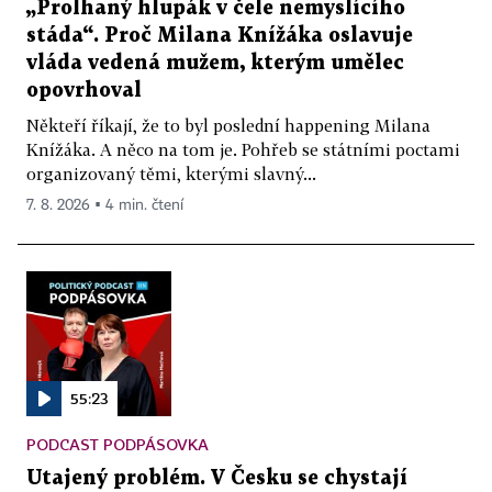
„Prolhaný hlupák v čele nemyslícího
stáda“. Proč Milana Knížáka oslavuje
vláda vedená mužem, kterým umělec
opovrhoval
Někteří říkají, že to byl poslední happening Milana
Knížáka. A něco na tom je. Pohřeb se státními poctami
organizovaný těmi, kterými slavný...
7. 8. 2026 ▪ 4 min. čtení
55:23
PODCAST PODPÁSOVKA
Utajený problém. V Česku se chystají