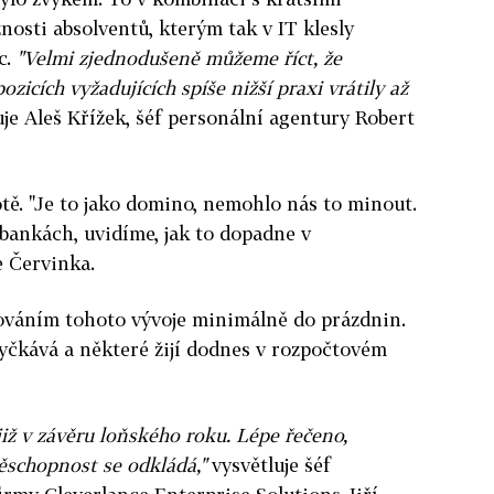
nosti absolventů, kterým tak v IT klesly
c.
"Velmi zjednodušeně můžeme říct, že
icích vyžadujících spíše nižší praxi vrátily až
je Aleš Křížek, šéf personální agentury Robert
otě. "Je to jako domino, nemohlo nás to minout.
v bankách, uvidíme, jak to dopadne v
e Červinka.
čováním tohoto vývoje minimálně do prázdnin.
 vyčkává a některé žijí dodnes v rozpočtovém
již v závěru loňského roku. Lépe řečeno,
ěschopnost se odkládá,"
vysvětluje šéf