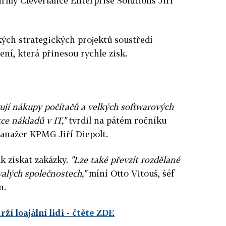
irmy Cleverlance Enterprise Solutions Jiří
ých strategických projektů soustředí
ní, která přinesou rychle zisk.
ují nákupy počítačů a velkých softwarových
ce nákladů v IT,"
tvrdil na pátém ročníku
anažer KPMG Jiří Diepolt.
jak získat zakázky.
"Lze také převzít rozdělané
alých společnostech,"
míní Otto Vitouš, šéf
n.
ží loajální lidi
- čtěte ZDE