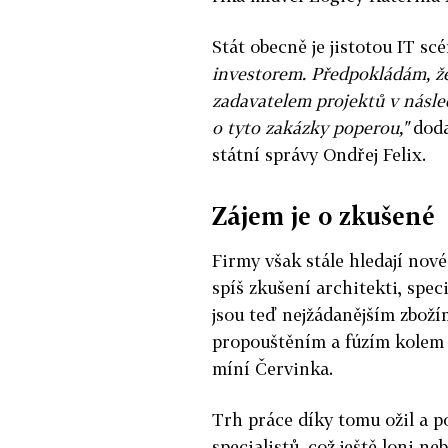
Stát obecně je jistotou IT sc
investorem. Předpokládám, že
zadavatelem projektů v násled
o tyto zakázky poperou,"
doda
státní správy Ondřej Felix.
Zájem je o zkušené
Firmy však stále hledají nové
spíš zkušení architekti, spec
jsou teď nejžádanějším zbožím
propouštěním a fúzím kolem s
míní Červinka.
Trh práce díky tomu ožil a p
specialistů, což ještě loni n