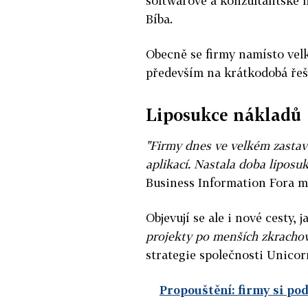
softwarové a konzultantské f
Bíba.
Obecně se firmy namísto velk
především na krátkodobá řeše
Liposukce nákladů
"Firmy dnes ve velkém zastav
aplikací. Nastala doba liposuk
Business Information Fora m
Objevují se ale i nové cesty, 
projekty po menších zkrachov
strategie společnosti Unicor
Propouštění: firmy si podr