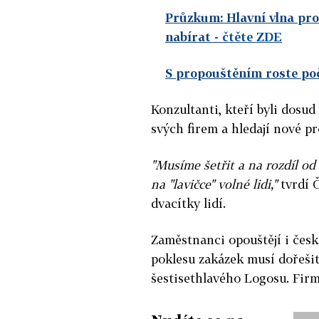
Průzkum: Hlavní vlna prop
nabírat
- čtěte ZDE
S propouštěním roste po
Konzultanti, kteří byli dosud
svých firem a hledají nové pro
"Musíme šetřit a na rozdíl o
na "lavičce" volné lidi,"
tvrdí Č
dvacítky lidí.
Zaměstnanci opouštějí i čes
poklesu zakázek musí dořešit
šestisethlavého Logosu. Fir