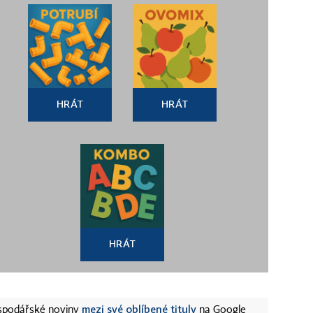
HRÁT
HRÁT
HRÁT
mezi své oblíbené tituly
ospodářské noviny
na Google