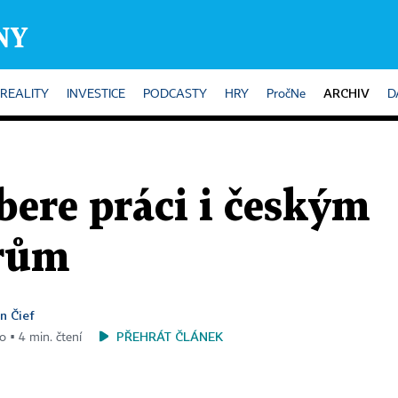
ARCHIV
REALITY
INVESTICE
PODCASTY
HRY
PročNe
D
 bere práci i českým
rům
n Čief
PŘEHRÁT ČLÁNEK
o ▪ 4 min. čtení