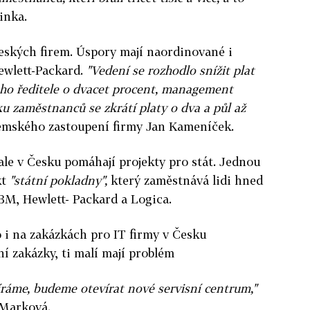
inka.
českých firem. Úspory mají naordinované i
ewlett-Packard.
"Vedení se rozhodlo snížit plat
ho ředitele o dvacet procent, management
ku zaměstnanců se zkrátí platy o dva a půl až
emského zastoupení firmy Jan Kameníček.
e v Česku pomáhají projekty pro stát. Jednou
kt
"státní pokladny",
který zaměstnává lidi hned
IBM, Hewlett- Packard a Logica.
to i na zakázkách pro IT firmy v Česku
ní zakázky, ti malí mají problém
ráme, budeme otevírat nové servisní centrum,"
 Marková.