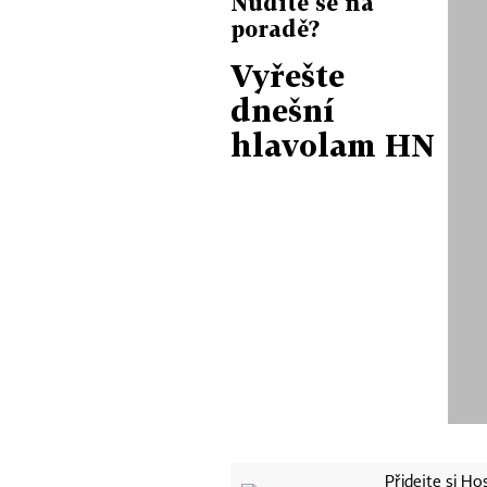
Nudíte se na
poradě?
Vyřešte
dnešní
hlavolam HN
Přidejte si H