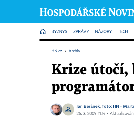
HOME
BYZNYS
ZPRÁVY
NÁZORY
TECH
HN.cz
›
Archiv
Krize útočí,
programáto
Jan Beránek
foto: HN - Marti
,
26. 3. 2009 11:14 ▪ Aktualizován