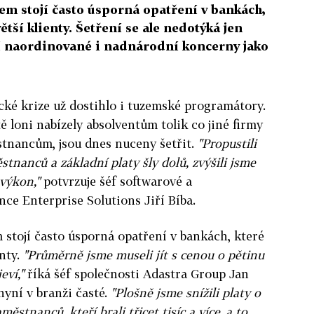
em stojí často úsporná opatření v bankách,
větší klienty. Šetření se ale nedotýká jen
í naordinované i nadnárodní koncerny jako
é krize už dostihlo i tuzemské programátory.
tě loni nabízely absolventům tolik co jiné firmy
tnancům, jsou dnes nuceny šetřit.
"Propustili
stnanců a základní platy šly dolů, zvýšili jsme
výkon,"
potvrzuje šéf softwarové a
nce Enterprise Solutions Jiří Bíba.
 stojí často úsporná opatření v bankách, které
enty.
"Průměrně jsme museli jít s cenou o pětinu
jeví,"
říká šéf společnosti Adastra Group Jan
nyní v branži časté.
"Plošně jsme snížili platy o
ěstnanců, kteří brali třicet tisíc a více, a to