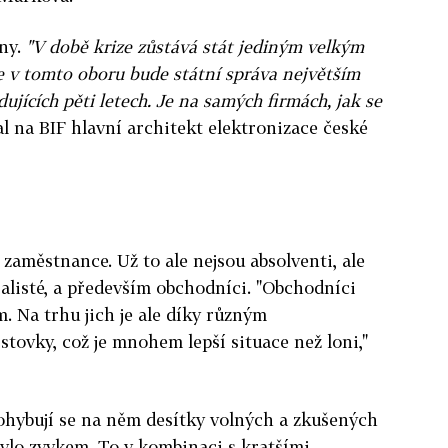
ény.
"V době krize zůstává stát jediným velkým
 v tomto oboru bude státní správa největším
ujících pěti letech. Je na samých firmách, jak se
l na BIF hlavní architekt elektronizace české
 zaměstnance. Už to ale nejsou absolventi, ale
ialisté, a především obchodníci. "Obchodníci
. Na trhu jich je ale díky různým
tovky, což je mnohem lepší situace než loni,"
ohybují se na něm desítky volných a zkušených
ebylo zvykem. To v kombinaci s kratšími