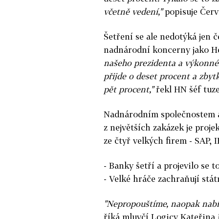
včetně vedení,"
popisuje Červ
Šetření se ale nedotýká jen 
nadnárodní koncerny jako H
našeho prezidenta a výkonné
přijde o deset procent a zbyt
pět procent,"
řekl HN šéf tuz
Nadnárodním společnostem al
z největších zakázek je proje
ze čtyř velkých firem - SAP, 
- Banky šetří a projevilo se 
- Velké hráče zachraňují stát
"Nepropouštíme, naopak nabí
říká mluvčí Logicy Kateřina