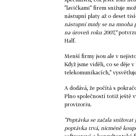
"lavičkami" firem snižuje mož
nástupní platy až o deset tisí
nástupní mzdy se na mnoha poz
na úroveň roku 2007,"
potvrzu
Half.
Menší firmy jsou ale v nejist
Když jsme viděli, co se děje 
telekomunikacích," vysvětluj
A dodává, že počítá s pokra
Plno společností totiž ještě
provizoriu.
"Poptávka se začala snižovat 
poptávka trvá, nicméně koup