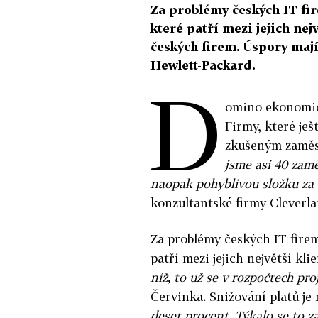
Za problémy českých IT fir
které patří mezi jejich nej
českých firem. Úspory maj
Hewlett-Packard.
D
omino ekonomick
Firmy, které ješ
zkušeným zaměs
jsme asi 40 zamě
naopak pohyblivou složku za 
konzultantské firmy Cleverla
Za problémy českých IT firem
patří mezi jejich největší kli
níž, to už se v rozpočtech pro
Červinka. Snižování platů je 
deset procent. Týkalo se to zam