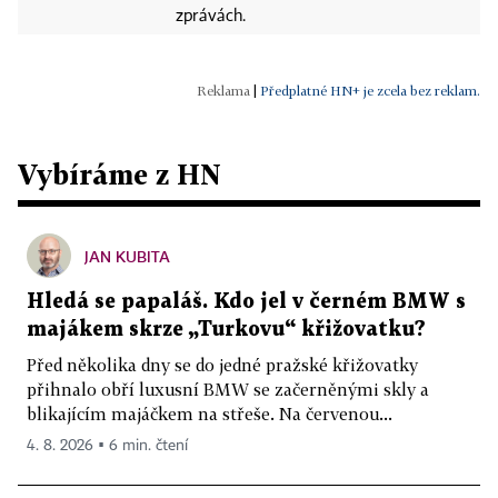
zprávách.
|
Předplatné HN+ je zcela bez reklam.
Vybíráme z HN
JAN KUBITA
Hledá se papaláš. Kdo jel v černém BMW s
majákem skrze „Turkovu“ křižovatku?
Před několika dny se do jedné pražské křižovatky
přihnalo obří luxusní BMW se začerněnými skly a
blikajícím majáčkem na střeše. Na červenou...
4. 8. 2026 ▪ 6 min. čtení