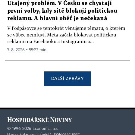
Utajený problém. V Česku se chystají
první volby, kdy sítě blokují politickou
reklamu. A hlavní oběť je nečekaná
V Podpásovce se tentokrát věnujeme tématu, o kterém
se vůbec nemluví. Meta začala blokovat politickou
reklamu na Facebooku a Instagramu a...
7. 8. 2026 ▪ 55:23 min.
DALŠÍ ZPRÁVY
©
1996-2026
Economia, a.s.
Hospodářské noviny (print) ISSN 0862-9587