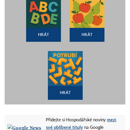
HRÁT
HRÁT
HRÁT
mezi
Přidejte si Hospodářské noviny
své oblíbené tituly
na Google