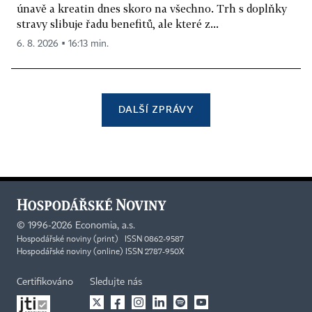
únavě a kreatin dnes skoro na všechno. Trh s doplňky
stravy slibuje řadu benefitů, ale které z...
6. 8. 2026 ▪ 16:13 min.
DALŠÍ ZPRÁVY
©
1996-2026
Economia, a.s.
Hospodářské noviny (print) ISSN 0862-9587
Hospodářské noviny (online) ISSN 2787-950X
Certifikováno
Sledujte nás