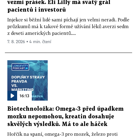
vezmi prášek. Eli Lilly má svatý grál
pacientů i investorů
Injekce si běžní lidé sami píchají jen velmi neradi. Podle
průzkumů má k takové formě užívání léků averzi sedm
z deseti amerických pacientů....
7. 8. 2026 ▪ 4 min. čtení
16:13
Biotechnoložka: Omega-3 před úpadkem
mozku nepomohou, kreatin dosahuje
skvělých výsledků. Má to ale háček
Hořčík na spaní, omega-3 pro mozek, železo proti