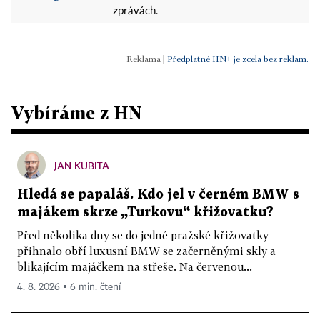
zprávách.
|
Předplatné HN+ je zcela bez reklam.
Vybíráme z HN
JAN KUBITA
Hledá se papaláš. Kdo jel v černém BMW s
majákem skrze „Turkovu“ křižovatku?
Před několika dny se do jedné pražské křižovatky
přihnalo obří luxusní BMW se začerněnými skly a
blikajícím majáčkem na střeše. Na červenou...
4. 8. 2026 ▪ 6 min. čtení