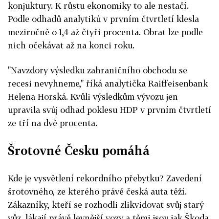
konjuktury. K růstu ekonomiky to ale nestačí.
Podle odhadů analytiků v prvním čtvrtletí klesla
meziročně o 1,4 až čtyři procenta. Obrat lze podle
nich očekávat až na konci roku.
"Navzdory výsledku zahraničního obchodu se
recesi nevyhneme," říká analytička Raiffeisenbank
Helena Horská. Kvůli výsledkům vývozu jen
upravila svůj odhad poklesu HDP v prvním čtvrtletí
ze tří na dvě procenta.
Šrotovné Česku pomáhá
Kde je vysvětlení rekordního přebytku? Zavedení
šrotovného, ze kterého právě česká auta těží.
Zákazníky, kteří se rozhodli zlikvidovat svůj starý
vůz, lákají právě levnější vozy a těmi jsou jak Škoda