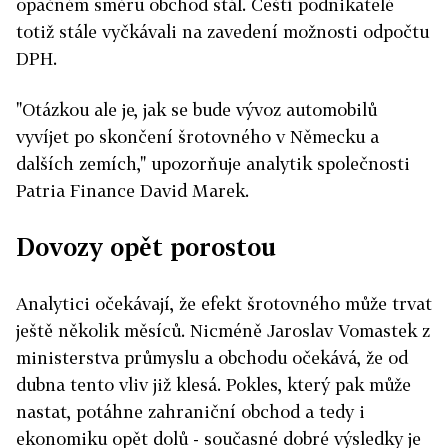
opačném směru obchod stál. Čeští podnikatelé
totiž stále vyčkávali na zavedení možnosti odpočtu
DPH.
"Otázkou ale je, jak se bude vývoz automobilů
vyvíjet po skončení šrotovného v Německu a
dalších zemích," upozorňuje analytik společnosti
Patria Finance David Marek.
Dovozy opět porostou
Analytici očekávají, že efekt šrotovného může trvat
ještě několik měsíců. Nicméně Jaroslav Vomastek z
ministerstva průmyslu a obchodu očekává, že od
dubna tento vliv již klesá. Pokles, který pak může
nastat, potáhne zahraniční obchod a tedy i
ekonomiku opět dolů - současné dobré výsledky je