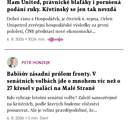
Ham United, právnické blafáky i porušená
podání ruky. Křetínský se jen tak nevzdá
Dobré ráno z Hospodářek, je čtvrtek 6. srpna, Orlen
Unipetrol zveřejní hospodářské výsledky za první
pololetí, ČNB představí nové ekonomické...
6. 8. 2026 ▪ 10:24 min.
PETR HONZEJK
Babišův zásadní průlom fronty. V
senátních volbách jde o mnohem víc než o
27 křesel v paláci na Malé Straně
Kdo vyhraje letošní senátní volby? Záleží samozřejmě
na kritériích, podle kterých budeme vítězství
posuzovat. Ale je velmi pravděpodobné, že...
6. 8. 2026 ▪ 5 min. čtení