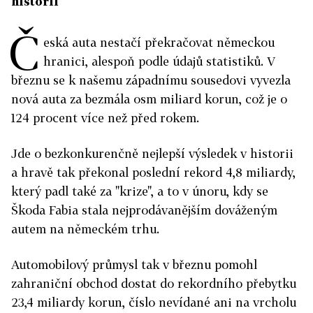
historii
Č
eská auta nestačí překračovat německou
hranici, alespoň podle údajů statistiků. V
březnu se k našemu západnímu sousedovi vyvezla
nová auta za bezmála osm miliard korun, což je o
124 procent více než před rokem.
Jde o bezkonkurenčně nejlepší výsledek v historii
a hravě tak překonal poslední rekord 4,8 miliardy,
který padl také za "krize", a to v únoru, kdy se
Škoda Fabia stala nejprodávanějším dováženým
autem na německém trhu.
Automobilový průmysl tak v březnu pomohl
zahraniční obchod dostat do rekordního přebytku
23,4 miliardy korun, číslo nevídané ani na vrcholu