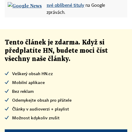
své oblíbené tituly
na Google
zprávách.
Tento článek
je
zdarma. Když si
předplatíte HN, budete moci číst
všechny naše články
.
Veškerý obsah HN.cz
Mobilní aplikace
Bez reklam
Odemykejte obsah pro přátele
Články v audioverzi + playlist
Možnost kdykoliv zrušit