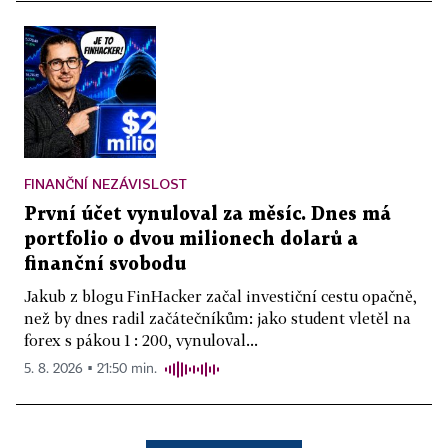
FINANČNÍ NEZÁVISLOST
První účet vynuloval za měsíc. Dnes má
portfolio o dvou milionech dolarů a
finanční svobodu
Jakub z blogu FinHacker začal investiční cestu opačně,
než by dnes radil začátečníkům: jako student vletěl na
forex s pákou 1 : 200, vynuloval...
5. 8. 2026 ▪ 21:50 min.