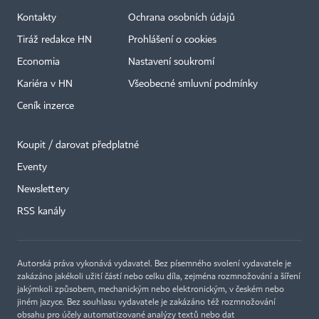
Kontakty
Ochrana osobních údajů
Tiráž redakce HN
Prohlášení o cookies
Economia
Nastavení soukromí
Kariéra v HN
Všeobecné smluvní podmínky
Ceník inzerce
Koupit / darovat předplatné
Eventy
×
Newslettery
RSS kanály
Autorská práva vykonává vydavatel. Bez písemného svolení vydavatele je
zakázáno jakékoli užití částí nebo celku díla, zejména rozmnožování a šíření
jakýmkoli způsobem, mechanickým nebo elektronickým, v českém nebo
jiném jazyce. Bez souhlasu vydavatele je zakázáno též rozmnožování
obsahu pro účely automatizované analýzy textů nebo dat