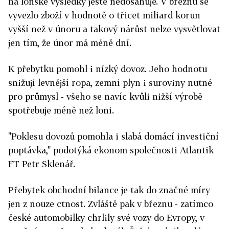
na loňské výsledky ještě nedosahuje. V březnu se
vyvezlo zboží v hodnotě o třicet miliard korun
vyšší než v únoru a takový nárůst nelze vysvětlovat
jen tím, že únor má méně dní.
K přebytku pomohl i nízký dovoz. Jeho hodnotu
snižují levnější ropa, zemní plyn i suroviny nutné
pro průmysl - všeho se navíc kvůli nižší výrobě
spotřebuje méně než loni.
"Poklesu dovozů pomohla i slabá domácí investiční
poptávka," podotýká ekonom společnosti Atlantik
FT Petr Sklenář.
Přebytek obchodní bilance je tak do značné míry
jen z nouze ctnost. Zvláště pak v březnu - zatímco
české automobilky chrlily své vozy do Evropy, v