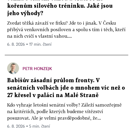
kořenům silového tréninku. Jaké jsou
jeho výhody?
Zvedat těžká závaží ve fitku? Jde to i jinak. V Česku
přibývá venkovních posiloven a spolu s tím i těch, kteří
na nich cvičí s vlastní vahou....
6. 8. 2026 ▪ 17 min. čtení
PETR HONZEJK
Babišův zásadní průlom fronty. V
senátních volbách jde o mnohem víc než o
27 křesel v paláci na Malé Straně
Kdo vyhraje letošní senátní volby? Záleží samozřejmě
na kritériích, podle kterých budeme vítězství
posuzovat. Ale je velmi pravděpodobné, že...
6. 8. 2026 ▪ 5 min. čtení