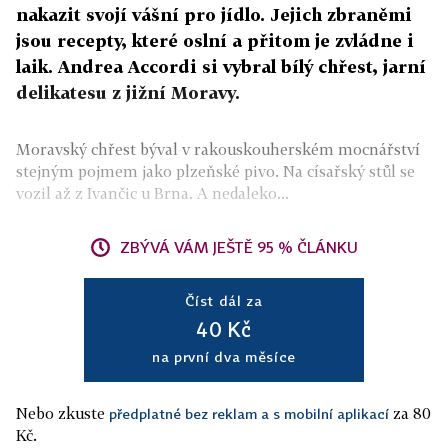
nakazit svojí vášní pro jídlo. Jejich zbraněmi
jsou recepty, které oslní a přitom je zvládne i
laik. Andrea Accordi si vybral bílý chřest, jarní
delikatesu z jižní Moravy.
Moravský chřest býval v rakouskouherském mocnářství
stejným pojmem jako plzeňské pivo. Na císařský stůl se
vozil až z Ivančic u Brna. A nedaleko...
ZBÝVÁ VÁM JEŠTĚ 95 % ČLÁNKU
Číst dál za
40 Kč
na první dva měsíce
Nebo zkuste
za 80
předplatné bez reklam a s mobilní aplikací
Kč.