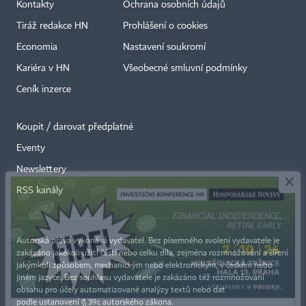
Kontakty
Ochrana osobních údajů
Tiráž redakce HN
Prohlášení o cookies
Economia
Nastavení soukromí
Kariéra v HN
Všeobecné smluvní podmínky
Ceník inzerce
Koupit / darovat předplatné
Eventy
×
Newslettery
RSS kanály
Autorská práva vykonává vydavatel. Bez písemného svolení vydavatele je
zakázáno jakékoli užití částí nebo celku díla, zejména rozmnožování a šíření
jakýmkoli způsobem, mechanickým nebo elektronickým, v českém nebo
jiném jazyce. Bez souhlasu vydavatele je zakázáno též rozmnožování
obsahu pro účely automatizované analýzy textů nebo dat
podle ustanovení § 39c autorského zákona.