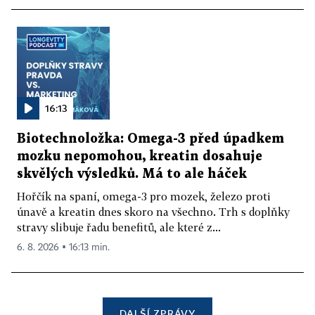
16:13
Biotechnoložka: Omega-3 před úpadkem
mozku nepomohou, kreatin dosahuje
skvělých výsledků. Má to ale háček
Hořčík na spaní, omega-3 pro mozek, železo proti
únavě a kreatin dnes skoro na všechno. Trh s doplňky
stravy slibuje řadu benefitů, ale které z...
6. 8. 2026 ▪ 16:13 min.
DALŠÍ ZPRÁVY